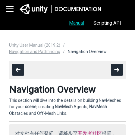
Manual
Scripting API
Unity User Manual (2019.2)
Navigation and Pathfinding
Navigation Overview
Navigation Overview
This section will dive into the details on building NavMeshes
for your
scene
, creating
NavMesh
Agents,
NavMesh
Obstacles and Off-Mesh Links.
对文档有任何疑问，请移步至
开发者社区
提问，