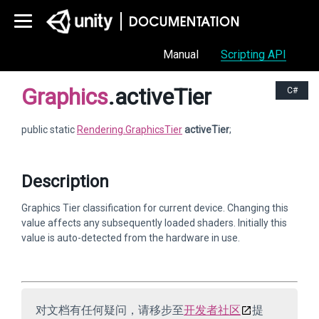
Manual
Scripting API
Graphics
.activeTier
C#
public static
Rendering.GraphicsTier
activeTier
;
Description
Graphics Tier classification for current device. Changing this
value affects any subsequently loaded shaders. Initially this
value is auto-detected from the hardware in use.
对文档有任何疑问，请移步至
开发者社区
提