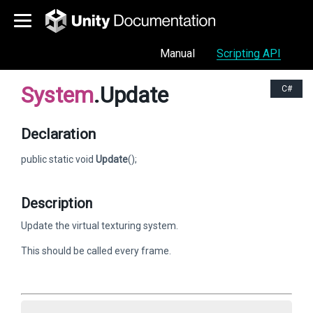
Manual
Scripting API
System
.Update
C#
Declaration
public static void
Update
();
Description
Update the virtual texturing system.
This should be called every frame.