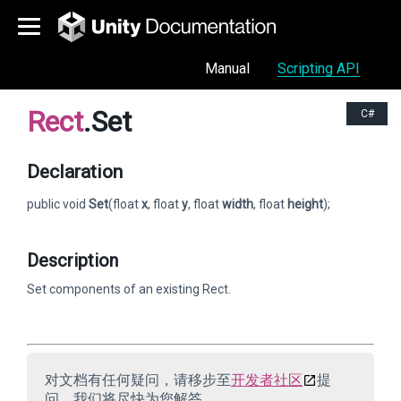
Manual
Scripting API
Rect
.Set
C#
Declaration
public void
Set
(float
x
, float
y
, float
width
, float
height
);
Description
Set components of an existing Rect.
对文档有任何疑问，请移步至
开发者社区
提
问，我们将尽快为您解答