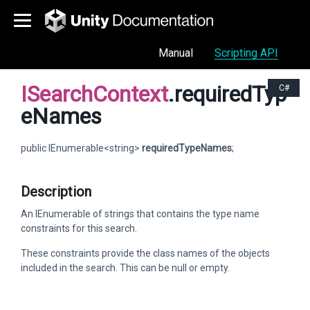
Manual
Scripting API
ISearchContext
.requiredTyp
C#
eNames
public IEnumerable<string>
requiredTypeNames
;
Description
An IEnumerable of strings that contains the type name
constraints for this search.
These constraints provide the class names of the objects
included in the search. This can be null or empty.