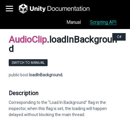
Manual
Scripting API
AudioClip
.loadInBackgroun
C#
d
SWITCH TO MANUAL
public bool
loadInBackground
;
Description
Corresponding to the "Load In Background" flag in the
inspector, when this flag is set, the loading will happen
delayed without blocking the main thread.