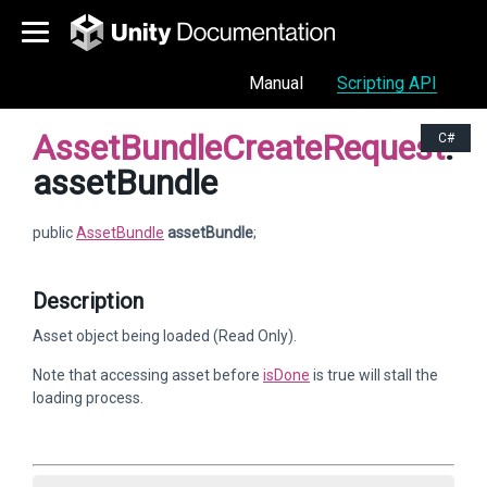
Manual
Scripting API
AssetBundleCreateRequest
.
C#
assetBundle
public
AssetBundle
assetBundle
;
Description
Asset object being loaded (Read Only).
Note that accessing asset before
isDone
is true will stall the
loading process.