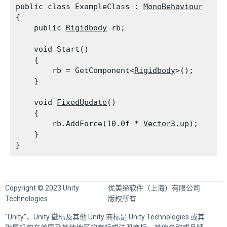
public class ExampleClass : 
MonoBehaviour
{

    public 
Rigidbody
 rb;
    void Start()

    {

        rb = GetComponent<
Rigidbody
>();

    }
    void 
FixedUpdate
()

    {

        rb.AddForce(10.0f * 
Vector3.up
);

    }

Copyright © 2023 Unity
优美缔软件（上海）有限公司
Technologies
版权所有
"Unity"、Unity 徽标及其他 Unity 商标是 Unity Technologies 或其