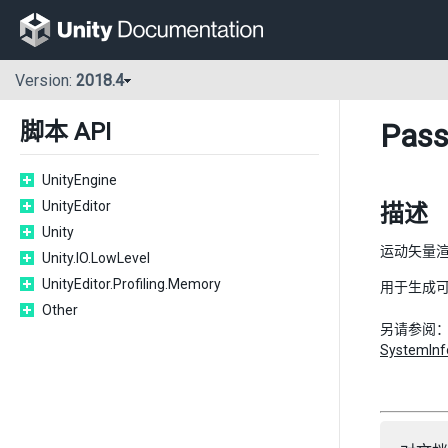
Version:
2018.4
Pass
脚本 API
UnityEngine
UnityEditor
描述
Unity
运动矢量
Unity.IO.LowLevel
UnityEditor.Profiling.Memory
用于生成
Other
另请参阅
SystemInf