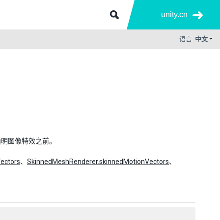
unity.cn
语言:
中文
透明图像特效之前。
ectors
、
SkinnedMeshRenderer.skinnedMotionVectors
、