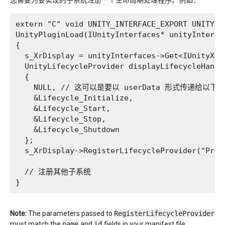
您需要为要实现的子系统注册一个生命周期处理程序。例如：
extern "C" void UNITY_INTERFACE_EXPORT UNITY_IN
UnityPluginLoad(IUnityInterfaces* unityInterfac
{

  s_XrDisplay = unityInterfaces->Get<IUnityXRDi
  UnityLifecycleProvider displayLifecycleHandle
  {

    NULL, // 这可以是要以 userData 形式传递给以下
    &Lifecycle_Initialize,

    &Lifecycle_Start,

    &Lifecycle_Stop,

    &Lifecycle_Shutdown

  };

  s_XrDisplay->RegisterLifecycleProvider("Prov
  // 注册其他子系统

Note:
The parameters passed to
RegisterLifecycleProvider
must match the
name
and
id
fields in your
manifest file
.