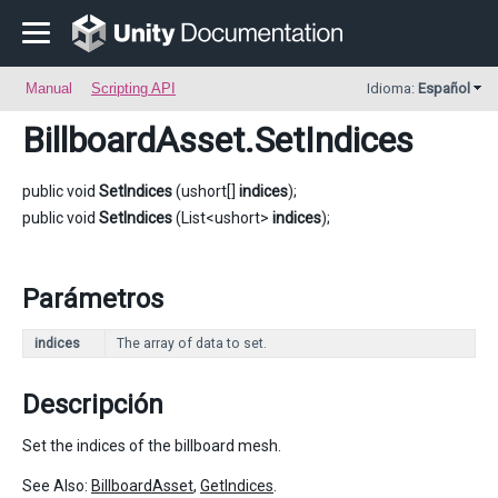
Manual
Scripting API
Idioma:
Español
BillboardAsset
.SetIndices
public void
SetIndices
(ushort[]
indices
);
public void
SetIndices
(List<ushort>
indices
);
Parámetros
indices
The array of data to set.
Descripción
Set the indices of the billboard mesh.
See Also:
BillboardAsset
,
GetIndices
.