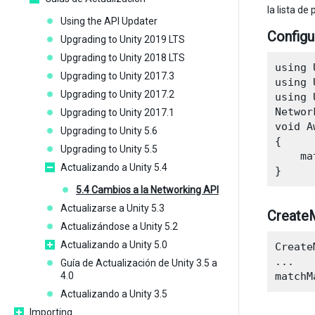
la lista d
Using the API Updater
Configu
Upgrading to Unity 2019 LTS
Upgrading to Unity 2018 LTS
using 
Upgrading to Unity 2017.3
using 
Upgrading to Unity 2017.2
using 
Networ
Upgrading to Unity 2017.1
void A
Upgrading to Unity 5.6
{

Upgrading to Unity 5.5
    ma
Actualizando a Unity 5.4
5.4 Cambios a la Networking API
Actualizarse a Unity 5.3
CreateM
Actualizándose a Unity 5.2
Actualizando a Unity 5.0
Create
...

Guía de Actualización de Unity 3.5 a
4.0
Actualizando a Unity 3.5
Importing