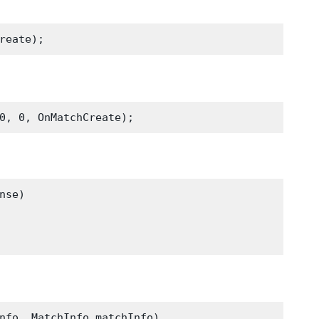
se)

nfo, MatchInfo matchInfo)
