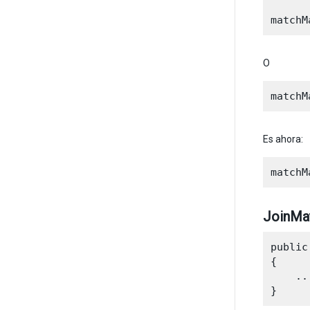
O
Es ahora:
JoinMat
public
{

    ...