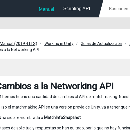
Scripting API
Manual
 Manual (2019.4 LTS)
Working in Unity
Guías de Actualización
s a la Networking API
Cambios a la Networking API
.4 hemos hecho una cantidad de cambios al API de matchmaking. Nuestra i
ilizo el matchmaking API en una versión previa de Unity, va a tener que r
c
ha sido re-nombrada a
MatchInfoSnapshot
.
clases de solicitud y respuestas se han quitado, por lo que no hay fu