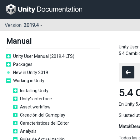
Version:
2019.4
Manual
Unity User
5.4 Cambio
Unity User Manual (2019.4 LTS)
Packages
New in Unity 2019
Working in Unity
5.4 
Installing Unity
Unity's interface
En Unity 5
Asset workflow
Creación del Gameplay
Si usted ut
Características del Editor
MatchDes
Analysis
Todas las 
Guías de Actualización