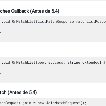
ches Callback (Antes de 5.4)
 void OnMatchList(ListMatchResponse matchListRespon


 void OnMatchList(bool success, string extendedInf


ch (Antes de 5.4)
tchRequest join = new JoinMatchRequest();
