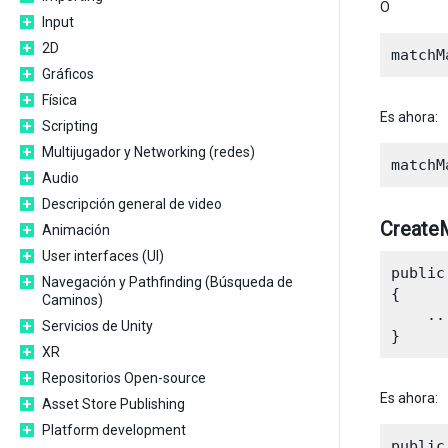
O
Input
2D
Gráficos
Física
Es ahora:
Scripting
Multijugador y Networking (redes)
Audio
Descripción general de video
CreateM
Animación
User interfaces (UI)
public
Navegación y Pathfinding (Búsqueda de
{

Caminos)
    ...
Servicios de Unity
XR
Repositorios Open-source
Es ahora:
Asset Store Publishing
Platform development
public