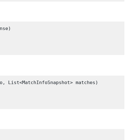
se)

o, List<MatchInfoSnapshot> matches)
