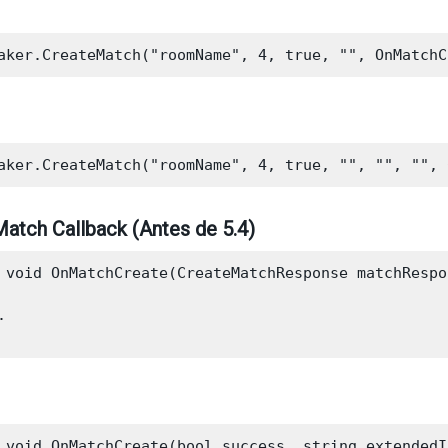
atch Callback (Antes de 5.4)
 void OnMatchCreate(CreateMatchResponse matchRespon


 void OnMatchCreate(bool success, string extendedI