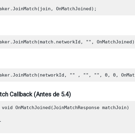
ch Callback (Antes de 5.4)
 void OnMatchJoined(JoinMatchResponse matchJoin)


