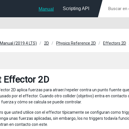
Scripting API
Manual
 Manual (2019.4 LTS)
2D
Physics Reference 2D
Effectors 2D
t Effector 2D
ffector 2D aplica fuerzas para atraer/repeler contra un punto fuente que
 usado por el effector. Cuando otro collider (objetivo) entra en contact
a fuerza y cómo se calcula se puede controlar.
ers que usted utilice con el effector típicamente se configuran como tri
enga unas fuerzas aplicadas, sin embargo, los no triggers todavía fun
entran en contacto con este.