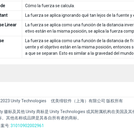
ode
Cómo la fuerza se calcula.
tant
La fuerza se aplica ignorando qué tan lejos de la fuente y e
se Linear
La fuerza se aplica como una función de la distancia inversa
etivo están en la misma posición, se aplica la fuerza com
se
La fuerza se aplica como una función de la distancia de fr
uente y el objetivo están en la misma posición, entonces 
a que se separan. Esto es similar a la gravedad del mundo 
 2023 Unity Technologies
优美缔软件（上海）有限公司 版权所有
Unity 徽标及其他 Unity 商标是 Unity Technologies 或其附属机构在美
标。其他名称或品牌是其各自所有者的商标。
案号:
31010902002961