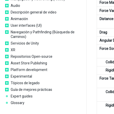
Force Ma
Audio
Force Var
Descripción general de video
Animación
Distance
User interfaces (UI)
Navegación y Pathfinding (Búsqueda de
Drag
Caminos)
Angular 
Servicios de Unity
Force So
XR
Repositorios Open-source
Colli
Asset Store Publishing
Platform development
Rigi
Experimental
Force Ta
Tópicos de legado
Guía de mejores prácticas
Colli
Expert guides
Glossary
Rigi