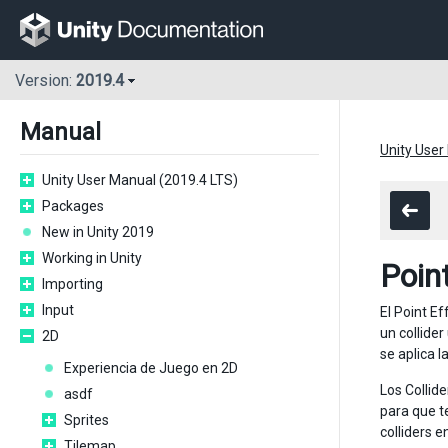
Version:
2019.4
Manual
Unity User
Unity User Manual (2019.4 LTS)
Packages
New in Unity 2019
Working in Unity
Poin
Importing
Input
El Point E
un collider
2D
se aplica l
Experiencia de Juego en 2D
Los Collid
asdf
para que t
Sprites
colliders 
Tilemap