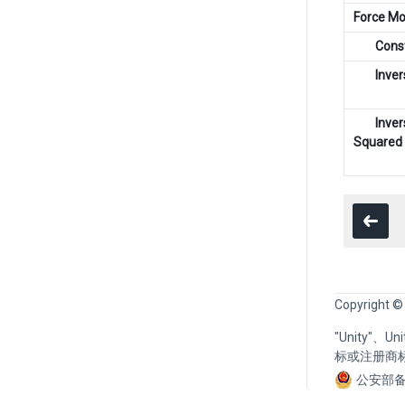
Force M
Cons
Inver
Inver
Squared
Copyright ©
"Unity"、
标或注册商
公安部备