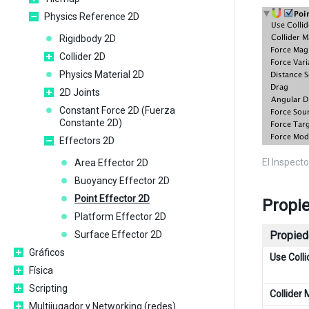
Physics Reference 2D
Rigidbody 2D
Collider 2D
Physics Material 2D
2D Joints
Constant Force 2D (Fuerza
Constante 2D)
Effectors 2D
El Inspecto
Area Effector 2D
Buoyancy Effector 2D
Point Effector 2D
Propi
Platform Effector 2D
Surface Effector 2D
Propied
Gráficos
Use Coll
Física
Scripting
Collider
Multijugador y Networking (redes)