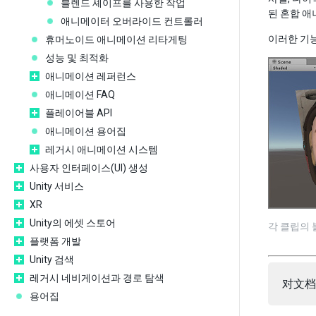
블렌드 셰이프를 사용한 작업
된 혼합 애
애니메이터 오버라이드 컨트롤러
이러한 기능
휴머노이드 애니메이션 리타게팅
성능 및 최적화
애니메이션 레퍼런스
애니메이션 FAQ
플레이어블 API
애니메이션 용어집
레거시 애니메이션 시스템
사용자 인터페이스(UI) 생성
Unity 서비스
XR
Unity의 에셋 스토어
각 클립의 
플랫폼 개발
Unity 검색
레거시 네비게이션과 경로 탐색
对文档
용어집