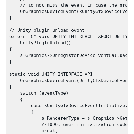
    // to not miss the event in case the graph
    OnGraphicsDeviceEvent(kUnityGfxDeviceEventI
}

// Unity plugin unload event

extern "C" void UNITY_INTERFACE_EXPORT UNITY_IN
    UnityPluginUnload()

{

    s_Graphics->UnregisterDeviceEventCallback(O
}

static void UNITY_INTERFACE_API

    OnGraphicsDeviceEvent(UnityGfxDeviceEventTy
{

    switch (eventType)

    {

        case kUnityGfxDeviceEventInitialize:

        {

            s_RendererType = s_Graphics->GetRen
            //TODO: user initialization code

            break;
