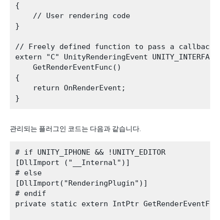
{

    // User rendering code

}

// Freely defined function to pass a callback 
extern "C" UnityRenderingEvent UNITY_INTERFACE
    GetRenderEventFunc()

{

    return OnRenderEvent;

관리되는 플러그인 코드는 다음과 같습니다.
# if UNITY_IPHONE && !UNITY_EDITOR

[DllImport ("__Internal")]

# else

[DllImport("RenderingPlugin")]

# endif

private static extern IntPtr GetRenderEventFunc