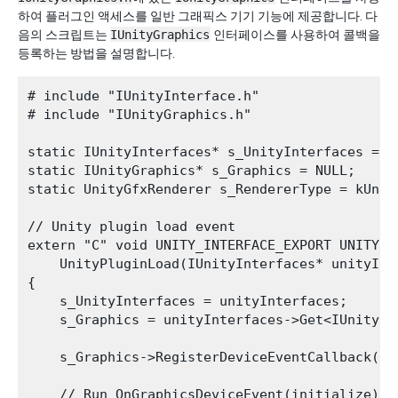
하여 플러그인 액세스를 일반 그래픽스 기기 기능에 제공합니다. 다
음의 스크립트는
IUnityGraphics
인터페이스를 사용하여 콜백을
등록하는 방법을 설명합니다.
# include "IUnityInterface.h"

# include "IUnityGraphics.h"

static IUnityInterfaces* s_UnityInterfaces = NU
static IUnityGraphics* s_Graphics = NULL;

static UnityGfxRenderer s_RendererType = kUnity
// Unity plugin load event

extern "C" void UNITY_INTERFACE_EXPORT UNITY_IN
    UnityPluginLoad(IUnityInterfaces* unityInte
{

    s_UnityInterfaces = unityInterfaces;

    s_Graphics = unityInterfaces->Get<IUnityGra
    s_Graphics->RegisterDeviceEventCallback(OnG
    // Run OnGraphicsDeviceEvent(initialize) ma