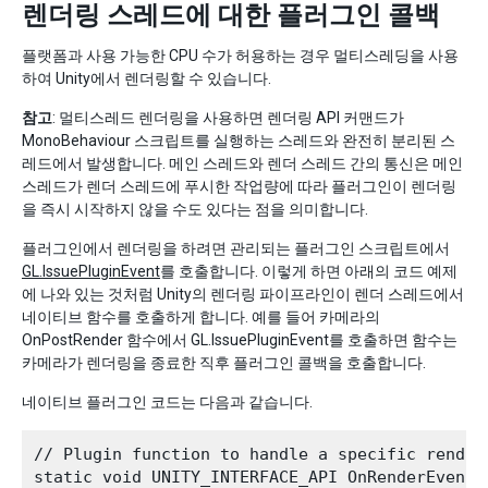
렌더링 스레드에 대한 플러그인 콜백
플랫폼과 사용 가능한 CPU 수가 허용하는 경우 멀티스레딩을 사용
하여 Unity에서 렌더링할 수 있습니다.
참고
: 멀티스레드 렌더링을 사용하면 렌더링 API 커맨드가
MonoBehaviour 스크립트를 실행하는 스레드와 완전히 분리된 스
레드에서 발생합니다. 메인 스레드와 렌더 스레드 간의 통신은 메인
스레드가 렌더 스레드에 푸시한 작업량에 따라 플러그인이 렌더링
을 즉시 시작하지 않을 수도 있다는 점을 의미합니다.
플러그인에서 렌더링을 하려면 관리되는 플러그인 스크립트에서
GL.IssuePluginEvent
를 호출합니다. 이렇게 하면 아래의 코드 예제
에 나와 있는 것처럼 Unity의 렌더링 파이프라인이 렌더 스레드에서
네이티브 함수를 호출하게 합니다. 예를 들어 카메라의
OnPostRender 함수에서 GL.IssuePluginEvent를 호출하면 함수는
카메라가 렌더링을 종료한 직후 플러그인 콜백을 호출합니다.
네이티브 플러그인 코드는 다음과 같습니다.
// Plugin function to handle a specific renderi
static void UNITY_INTERFACE_API OnRenderEvent(i