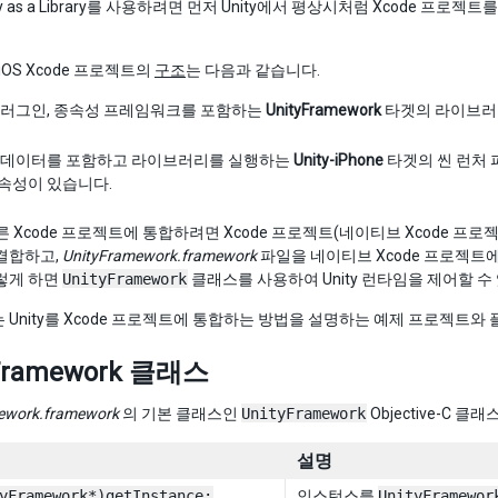
ity as a Library를 사용하려면 먼저 Unity에서 평상시처럼 Xcode 프
y iOS Xcode 프로젝트의
구조
는 다음과 같습니다.
플러그인, 종속성 프레임워크를 포함하는
UnityFramework
타겟의 라이브러
 데이터를 포함하고 라이브러리를 실행하는
Unity-iPhone
타겟의 씬 런처
속성이 있습니다.
다른 Xcode 프로젝트에 통합하려면 Xcode 프로젝트(네이티브 Xcode 프로젝
결합하고,
UnityFramework.framework
파일을 네이티브 Xcode 프로젝트
렇게 하면
UnityFramework
클래스를 사용하여 Unity 런타임을 제어할 수
는 Unity를 Xcode 프로젝트에 통합하는 방법을 설명하는 예제 프로젝트
yFramework 클래스
ework.framework
의 기본 클래스인
UnityFramework
Objective-C 
설명
yFramework*)getInstance;
인스턴스를
UnityFramewor