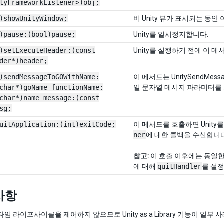
tyFrameworkListener>)obj;
)showUnityWindow;
비 Unity 뷰가 표시되는 동안
)pause:(bool)pause;
Unity를 일시정지합니다.
)setExecuteHeader:(const
Unity를 실행하기 전에 이 메
der*)header;
)sendMessageToGOWithName:
이 메서드는
UnitySendMess
char*)goName functionName:
일 문자열 메시지 파라미터를 사
char*)name message:(const
sg;
uitApplication:(int)exitCode;
이 메서드를 호출하면 Unity를
ner
에 대한 콜백을 수신합니다.
참고:
이 호출 이후에는 동일한 
에 대해
quitHandler
를 설
사항
 런타임 라이프사이클을 제어하지 않으므로 Unity as a Library 기능이 