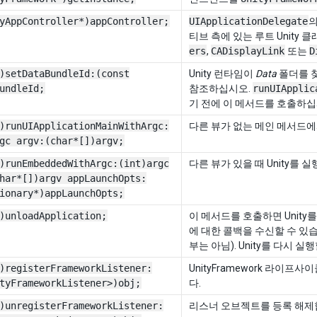
yAppController*)appController;
UIApplicationDelegate
티브 측에 있는 루트 Unity 
ers
,
CADisplayLink
또는
D
)setDataBundleId:(const
Unity 런타임이
Data
폴더를 
undleId;
참조하십시오.
runUIApplic
기 전에 이 메서드를 호출하십
)runUIApplicationMainWithArgc:
다른 뷰가 없는 메인 메서드에서
gc argv:(char*[])argv;
)runEmbeddedWithArgc:(int)argc
다른 뷰가 있을 때 Unity를
har*[])argv appLaunchOpts:
ionary*)appLaunchOpts;
)unloadApplication;
이 메서드를 호출하면 Unity
에 대한 콜백을 수신할 수 있습
부는 아님). Unity를 다시 실
)registerFrameworkListener:
UnityFramework 라이
tyFrameworkListener>)obj;
다.
)unregisterFrameworkListener:
리스너 오브젝트를 등록 해제