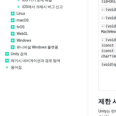
iOS 기기 문제 해결
(id<Uni
iOS에서 크래시 버그 신고
- (void
Linux
- (void
macOS
- (void
tvOS
MachHea
WebGL
- (void
Windows
(const 
유니버설 Windows 플랫폼
(const 
Unity 검색
char*)m
레거시 네비게이션과 경로 탐색
(void)q
용어집
제한 
Unity는