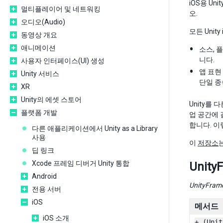
iOS용 Un
멀티플레이어 및 네트워킹
오.
오디오(Audio)
모든 Unit
동영상 개요
애니메이션
소스, 
니다.
사용자 인터페이스(UI) 생성
앱 표현
Unity 서비스
단일 종
XR
Unity의 에셋 스토어
Unity를 
플랫폼 개발
업 공간에 
합니다. 이
다른 애플리케이션에서 Unity as a Library
사용
이
저장소
딥 링크
Xcode 프레임 디버거 Unity 통합
Unit
Android
UnityFram
전용 서버
iOS
메서드
iOS 소개
+ (Unit