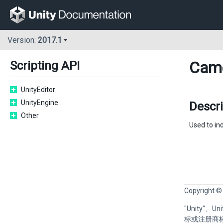
Version:
2017.1
Cam
Scripting API
UnityEditor
UnityEngine
Descri
Other
Used to ind
Copyright ©
"Unity"、
标或注册商