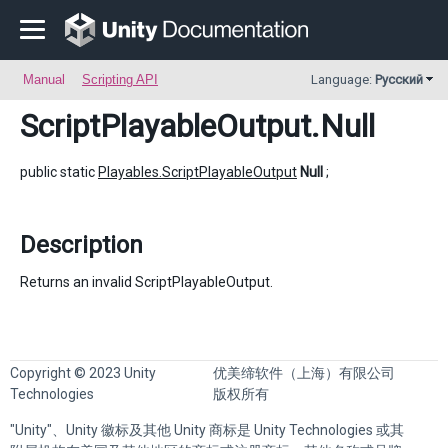
Manual
Scripting API
Language:
Русский
ScriptPlayableOutput
.Null
public static
Playables.ScriptPlayableOutput
Null
;
Description
Returns an invalid ScriptPlayableOutput.
Copyright © 2023 Unity
优美缔软件（上海）有限公司
Technologies
版权所有
"Unity"、Unity 徽标及其他 Unity 商标是 Unity Technologies 或其