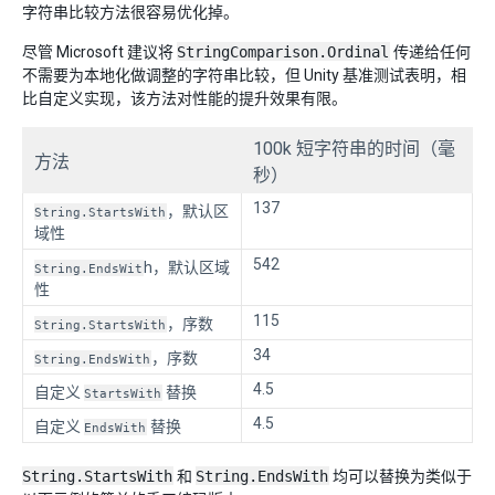
字符串比较方法很容易优化掉。
尽管 Microsoft 建议将
StringComparison.Ordinal
传递给任何
不需要为本地化做调整的字符串比较，但 Unity 基准测试表明，相
比自定义实现，该方法对性能的提升效果有限。
100k 短字符串的时间（毫
方法
秒）
137
，默认区
String.StartsWith
域性
542
h，默认区域
String.EndsWit
性
115
，序数
String.StartsWith
34
，序数
String.EndsWith
4.5
自定义
替换
StartsWith
4.5
自定义
替换
EndsWith
String.StartsWith
和
String.EndsWith
均可以替换为类似于