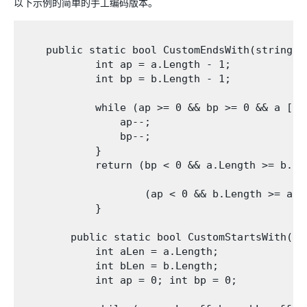
以下示例的简单的手工编码版本。
    public static bool CustomEndsWith(string a,
            int ap = a.Length - 1;

            int bp = b.Length - 1;

            while (ap >= 0 && bp >= 0 && a [ap]
                ap--;

                bp--;

            }

            return (bp < 0 && a.Length >= b.Len
                    (ap < 0 && b.Length >= a.Le
            }

        public static bool CustomStartsWith(str
            int aLen = a.Length;

            int bLen = b.Length;

            int ap = 0; int bp = 0;
