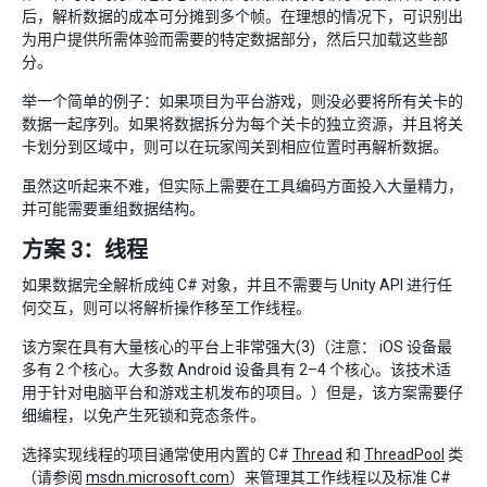
后，解析数据的成本可分摊到多个帧。在理想的情况下，可识别出
为用户提供所需体验而需要的特定数据部分，然后只加载这些部
分。
举一个简单的例子：如果项目为平台游戏，则没必要将所有关卡的
数据一起序列。如果将数据拆分为每个关卡的独立资源，并且将关
卡划分到区域中，则可以在玩家闯关到相应位置时再解析数据。
虽然这听起来不难，但实际上需要在工具编码方面投入大量精力，
并可能需要重组数据结构。
方案 3：线程
如果数据完全解析成纯 C# 对象，并且不需要与 Unity API 进行任
何交互，则可以将解析操作移至工作线程。
该方案在具有大量核心的平台上非常强大(3)（注意： iOS 设备最
多有 2 个核心。大多数 Android 设备具有 2–4 个核心。该技术适
用于针对电脑平台和游戏主机发布的项目。）但是，该方案需要仔
细编程，以免产生死锁和竞态条件。
选择实现线程的项目通常使用内置的 C#
Thread
和
ThreadPool
类
（请参阅
msdn.microsoft.com
）来管理其工作线程以及标准 C#