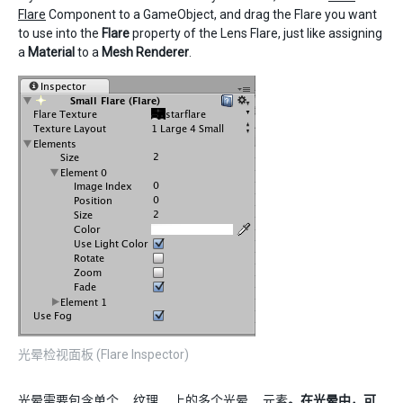
Flare
Component to a GameObject, and drag the Flare you want
to use into the
Flare
property of the Lens Flare, just like assigning
a
Material
to a
Mesh Renderer
.
光晕检视面板 (Flare Inspector)
光晕需要包含单个__纹理__上的多个光晕__元素
。在光晕中，可