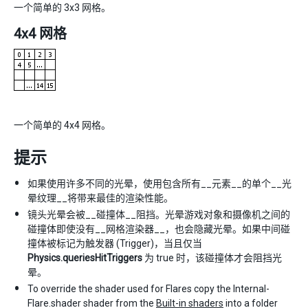
一个简单的 3x3 网格。
4x4 网格
一个简单的 4x4 网格。
提示
如果使用许多不同的光晕，使用包含所有__元素__的单个__光
晕纹理__将带来最佳的渲染性能。
镜头光晕会被__碰撞体__阻挡。光晕游戏对象和摄像机之间的
碰撞体即使没有__网格渲染器__，也会隐藏光晕。如果中间碰
撞体被标记为触发器 (Trigger)，当且仅当
Physics.queriesHitTriggers
为 true 时，该碰撞体才会阻挡光
晕。
To override the shader used for Flares copy the Internal-
Flare.shader shader from the
Built-in shaders
into a folder