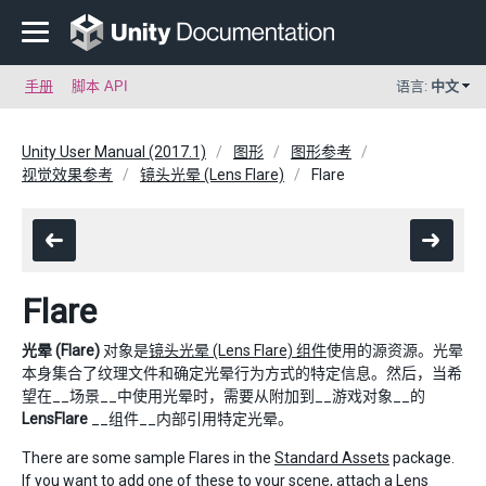
手册
脚本 API
语言:
中文
Unity User Manual (2017.1)
图形
图形参考
视觉效果参考
镜头光晕 (Lens Flare)
Flare
Flare
光晕 (Flare)
对象是
镜头光晕 (Lens Flare) 组件
使用的源资源。光晕
本身集合了纹理文件和确定光晕行为方式的特定信息。然后，当希
望在__场景__中使用光晕时，需要从附加到__游戏对象__的
LensFlare
__组件__内部引用特定光晕。
There are some sample Flares in the
Standard Assets
package.
If you want to add one of these to your scene, attach a
Lens