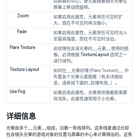
向屏幕的中心，使元素随着镜头光晕在
屏幕上移动而旋转。
Zoom
如果启用此属性，元素将在可见时扩
大，而在不可见时再次缩小。
Fade
如果启用此属性，元素将在可见时淡入
至最高强度，而在不可见时淡出。
Flare Texture
此纹理包含该光晕的__元素__使用的图
像。必须根据
TextureLayout
选项之一
进行排列。
Texture Layout
如何在__光晕纹理 (Flare Texture)__ 中
布置各个光晕元素图像（有关详细信
息，请参阅下面的_纹理布局_）。
Use Fog
如果启用此属性，光晕将伴随着距离雾
效消失。此属性通常用于小光晕。
详细信息
光晕由多个__元素__组成，沿着一条线排列。这条线是通过比较
包含镜头光晕的游戏对象的位置与屏幕的中心来计算得出的。这条