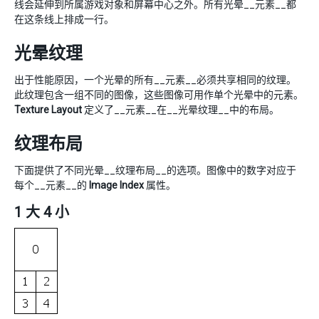
线会延伸到所属游戏对象和屏幕中心之外。所有光晕__元素__都
在这条线上排成一行。
光晕纹理
出于性能原因，一个光晕的所有__元素__必须共享相同的纹理。
此纹理包含一组不同的图像，这些图像可用作单个光晕中的元素。
Texture Layout
定义了__元素__在__光晕纹理__中的布局。
纹理布局
下面提供了不同光晕__纹理布局__的选项。图像中的数字对应于
每个__元素__的
Image Index
属性。
1 大 4 小