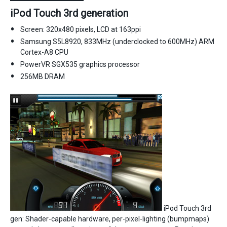
iPod Touch 3rd generation
Screen: 320x480 pixels, LCD at 163ppi
Samsung S5L8920, 833MHz (underclocked to 600MHz) ARM
Cortex-A8 CPU
PowerVR SGX535 graphics processor
256MB DRAM
iPod Touch 3rd
gen: Shader-capable hardware, per-pixel-lighting (bumpmaps)