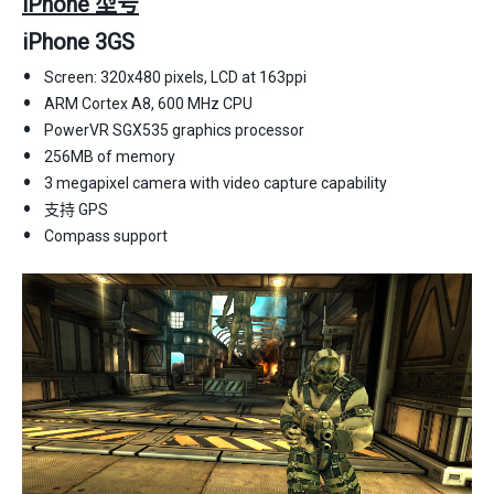
iPhone 型号
iPhone 3GS
Screen: 320x480 pixels, LCD at 163ppi
ARM Cortex A8, 600 MHz CPU
PowerVR SGX535 graphics processor
256MB of memory
3 megapixel camera with video capture capability
支持 GPS
Compass support