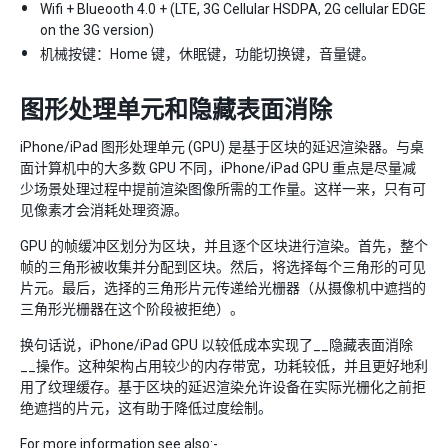
Wifi + Blueooth 4.0 + (LTE, 3G Cellular HSDPA, 2G cellular EDGE
on the 3G version)
机械按键：Home 键，休眠键，功能切换键，音量键。
图形处理单元和隐藏表面消除
iPhone/iPad 图形处理单元 (GPU) 是基于区块的延迟渲染器。与桌
面计算机中的大多数 GPU 不同，iPhone/iPad GPU 重点是尽量减
少场景处理过程中提前渲染图像所需的工作量。这样一来，只有可
见像素才会消耗处理资源。
GPU 的帧缓冲区划分为区块，并且逐个区块进行渲染。首先，整个
帧的三角形被收集并分配到区块。然后，将选择每个三角形的可见
片元。最后，选择的三角形片元传递给光栅器（从摄像机中遮挡的
三角形光栅器在这个阶段被拒绝）。
换句话说，iPhone/iPad GPU 以较低成本实现了__隐藏表面消除
__操作。这种架构占用较少的内存带宽，功耗较低，并且更好地利
用了纹理缓存。基于区块的延迟渲染允许设备在实际光栅化之前拒
绝遮挡的片元，这有助于降低过度绘制。
For more information see also:-