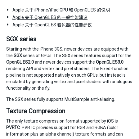
Apple 关于 iPhone/iPad GPU 和 OpenGL ES 的说明
Apple 关于 OpenGL ES 的一般性能建议
Apple 关于 OpenGL ES 着色器的性能建议
SGX series
Starting with the iPhone 3GS, newer devices are equipped with
the
SGX
series of GPUs. The SGX series features support for the
OpenGL ES2.0
and newer devices support the
OpenGL ES3.0
rendering API and vertex and pixel shaders. The Fixed-function
pipeline is not supported natively on such GPUs, but instead is
emulated by generating vertex and pixel shaders with analogous
functionality on the fly.
The SGX series fully supports MultiSample anti-aliasing.
Texture Compression
The only texture compression format supported by iOS is
PVRTC
. PVRTC provides support for RGB and RGBA (color
information plus an alpha channel) texture formats and can