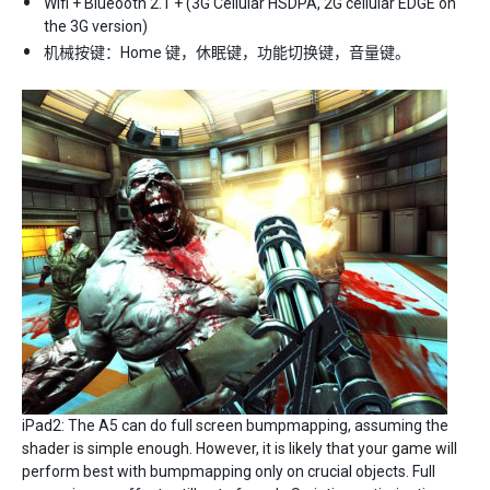
Wifi + Blueooth 2.1 + (3G Cellular HSDPA, 2G cellular EDGE on
the 3G version)
机械按键：Home 键，休眠键，功能切换键，音量键。
iPad2: The A5 can do full screen bumpmapping, assuming the
shader is simple enough. However, it is likely that your game will
perform best with bumpmapping only on crucial objects. Full