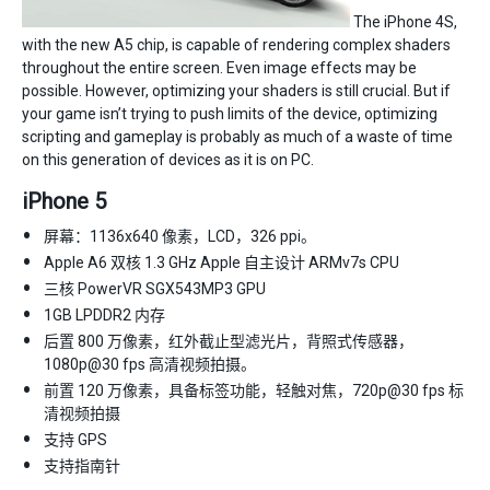
The iPhone 4S,
with the new A5 chip, is capable of rendering complex shaders
throughout the entire screen. Even image effects may be
possible. However, optimizing your shaders is still crucial. But if
your game isn’t trying to push limits of the device, optimizing
scripting and gameplay is probably as much of a waste of time
on this generation of devices as it is on PC.
iPhone 5
屏幕：1136x640 像素，LCD，326 ppi。
Apple A6 双核 1.3 GHz Apple 自主设计 ARMv7s CPU
三核 PowerVR SGX543MP3 GPU
1GB LPDDR2 内存
后置 800 万像素，红外截止型滤光片，背照式传感器，
1080p@30 fps 高清视频拍摄。
前置 120 万像素，具备标签功能，轻触对焦，720p@30 fps 标
清视频拍摄
支持 GPS
支持指南针