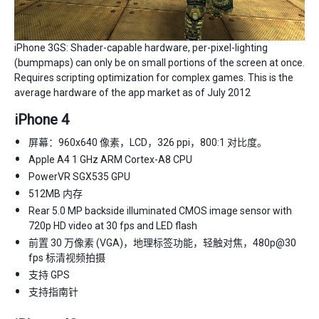
iPhone 3GS: Shader-capable hardware, per-pixel-lighting
(bumpmaps) can only be on small portions of the screen at once.
Requires scripting optimization for complex games. This is the
average hardware of the app market as of July 2012
iPhone 4
屏幕：960x640 像素，LCD，326 ppi，800:1 对比度。
Apple A4 1 GHz ARM Cortex-A8 CPU
PowerVR SGX535 GPU
512MB 内存
Rear 5.0 MP backside illuminated CMOS image sensor with
720p HD video at 30 fps and LED flash
前置 30 万像素 (VGA)，地理标签功能，轻触对焦，480p@30
fps 标清视频拍摄
支持 GPS
支持指南针