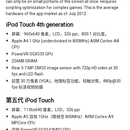
can only be on small portions of the screen at once. Requires
scripting optimization for complex games. This is the average
hardware of the app market as of July 2012
iPod Touch 4th generation
屏幕：960x640 像素，LCD，326 ppi，800:1 对比度。
Apple A4 1 GHz (underclocked to 800MHz) ARM Cortex-A8
CPU
PowerVR SGX535 GPU
256MB DRAM
Rear 0.7 MP CMOS image sensor with 720p HD video at 30
fps and LED flash
前置 30 万像素 (VGA)，地理标签功能，轻触对焦，480p@30
fps 标清视频拍摄
第五代 iPod Touch
屏幕：1136x640 像素，LCD，326 ppi
Apple A5 双核 1GHz（降频至 800MHz）ARM Cortex-A9
MPCore CPU
双核 PowerVR SGX543MP2 GPU