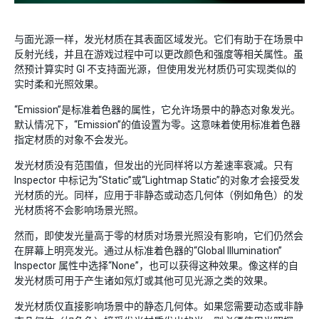
与面光源一样，发光材质在其表面区域发光。它们有助于在场景中
反射光线，并且在游戏过程中可以更改颜色和强度等相关属性。虽
然预计算实时 GI 不支持面光源，但使用发光材质仍可实现类似的
实时柔和光照效果。
“Emission”是标准着色器的属性，它允许场景中的静态对象发光。
默认情况下，“Emission”的值设置为零。这意味着使用标准着色器
指定材质的对象不会发光。
发光材质没有范围值，但发出的光同样将以方差速率衰减。只有
Inspector 中标记为“Static”或“Lightmap Static”的对象才会接受发
光材质的光。同样，应用于非静态或动态几何体（例如角色）的发
光材质将不会影响场景光照。
然而，即使发光量高于零的材质对场景光照没有影响，它们仍然会
在屏幕上明亮发光。通过从标准着色器的“Global Illumination”
Inspector 属性中选择“None”，也可以获得这种效果。像这样的自
发光材质可用于产生诸如氖灯或其他可见光源之类的效果。
发光材质仅直接影响场景中的静态几何体。如果您需要动态或非静