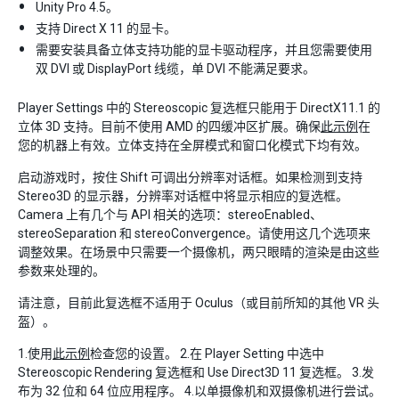
Unity Pro 4.5。
支持 Direct X 11 的显卡。
需要安装具备立体支持功能的显卡驱动程序，并且您需要使用
双 DVI 或 DisplayPort 线缆，单 DVI 不能满足要求。
Player Settings 中的 Stereoscopic 复选框只能用于 DirectX11.1 的
立体 3D 支持。目前不使用 AMD 的四缓冲区扩展。确保
此示例
在
您的机器上有效。立体支持在全屏模式和窗口化模式下均有效。
启动游戏时，按住 Shift 可调出分辨率对话框。如果检测到支持
Stereo3D 的显示器，分辨率对话框中将显示相应的复选框。
Camera 上有几个与 API 相关的选项：stereoEnabled、
stereoSeparation 和 stereoConvergence。请使用这几个选项来
调整效果。在场景中只需要一个摄像机，两只眼睛的渲染是由这些
参数来处理的。
请注意，目前此复选框不适用于 Oculus（或目前所知的其他 VR 头
盔）。
1.使用
此示例
检查您的设置。 2.在 Player Setting 中选中
Stereoscopic Rendering 复选框和 Use Direct3D 11 复选框。 3.发
布为 32 位和 64 位应用程序。 4.以单摄像机和双摄像机进行尝试。