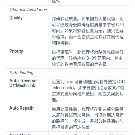
属性
Obstacle Avoidance
Quality
障碍躲避质量。如果拥有大量代理，则
可以通过降低障碍躲避质量来节省 CPU
时间。如果将躲避设置为无，则只会解
析碰撞，而不会尝试主动躲避其他代理
和障碍物。
Priority
执行避障时，此代理将忽略优先级较低
的代理。该值应在 0–99 范围内，其中
较低的数字表示较高的优先级。
Path Finding
Auto Traverse
设置为 true 可自动遍历网格外链接 (Off
OffMesh Link
-Mesh Link)。如果要使用动画或某种特
定方式遍历网格外链接，则应关闭此功
能。
Auto Repath
启用此属性后，代理将在到达部分路径
末尾时尝试再次寻路。当没有到达目标
的路径时，将生成一条部分路径通向与
目标最近的可达位置。