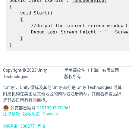
public class Example : 
MonoBehaviour
{

    void Start()

    {

        //Output the current screen window heig
Debug.Log
("
Screen
 Height : " + 
Screen.
    }

Copyright © 2023 Unity
优美缔软件（上海）有限公司
Technologies
版权所有
"Unity"、Unity 徽标及其他 Unity 商标是 Unity Technologies 或其
附属机构在美国及其他地区的商标或注册商标。其他名称或品牌
是其各自所有者的商标。
公安部备案号:
31010902002961
法律条款
隐私政策
Cookies
沪ICP备13002771号-8