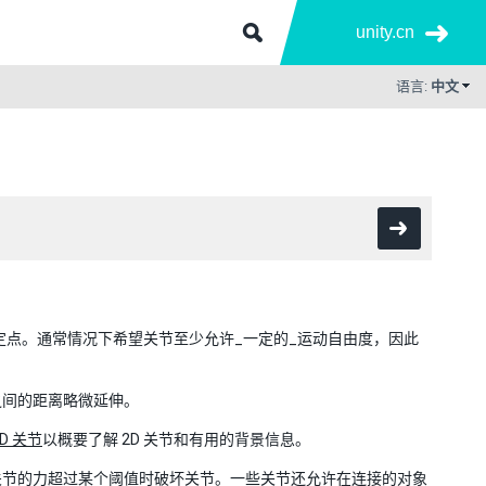
unity.cn
语言:
中文
定点。通常情况下希望关节至少允许_一定的_运动自由度，因此
之间的距离略微延伸。
2D 关节
以概要了解 2D 关节和有用的背景信息。
关节的力超过某个阈值时破坏关节。一些关节还允许在连接的对象