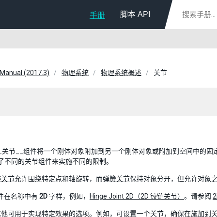
脚本 API
手册
 Manual (2017.3)
物理系统
物理系统概述
关节
_关节__组件将一个刚体对象附加到另一个刚体对象或附加到空间中的固
 提供了不同的关节组件来实施不同的限制。
链关节
允许围绕特定点和轴旋转，而
弹簧关节
保持对象分开，但允许对象
组件在名称中有
2D
字样，例如，
Hinge Joint 2D（2D 铰链关节）
。请参阅
其他可用于实现特定效果的选项。例如，可设置一个关节，确保在施加到