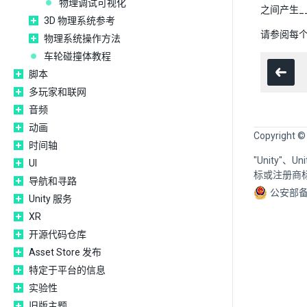
物理调试可视化
之间产生_
3D 物理系统参考
请参阅每个
物理系统操作方法
车轮碰撞体教程
脚本
多玩家和联网
音频
动画
Copyright ©
时间轴
"Unity"、
UI
标或注册商
导航和寻路
公安部备
Unity 服务
XR
开源代码仓库
Asset Store 发布
特定于平台的信息
实验性
旧版主题