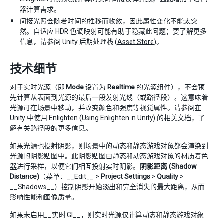
器计算需求。
间接光照会随着时间的推移而收敛，因此属性变化不能太突
然。自适应 HDR 色调映射可能有助于隐藏此问题；要了解更多
信息，请参阅 Unity 后期处理栈 (
Asset Store
)。
技术细节
对于实时光源（即
Mode
设置为
Realtime
的光源组件），不会预
先计算从表面到光源的最后一段发射光线（或路径段）。这意味着
光源可在场景中移动，并改变颜色和强度等视觉属性。请参阅
在
Unity 中使用 Enlighten (Using Enlighten in Unity)
的相关文档，了
解有关路径段的更多信息。
如果光源也投射阴影，则场景中的动态和静态游戏对象都会渲染到
光源的
阴影贴图
中。此阴影贴图由静态和动态游戏对象的
材质着色
器
进行采样，以便它们相互投射实时阴影。
阴影距离 (Shadow
Distance)
（菜单：__Edit__ >
Project Settings
>
Quality
>
__Shadows__）控制阴影开始淡出和完全消失的最大距离，从而
影响性能和图像质量。
如果未启用__实时 GI__，则实时光源仅计算动态和静态游戏对象