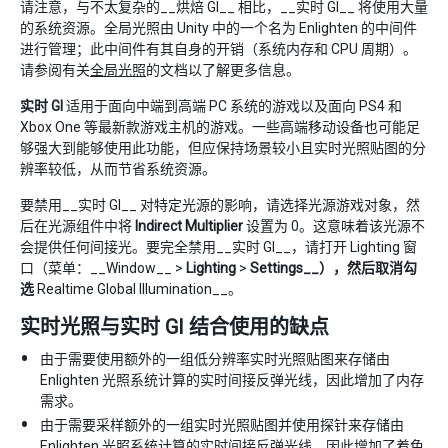
请注意，与不太复杂的__烘焙 GI__ 相比，__实时 GI__ 将使用大量
的系统资源。全局光照由 Unity 中的一个名为 Enlighten 的中间件
进行管理；此中间件有其自身的开销（系统内存和 CPU 周期）。
请参阅有关
全局光照
的文档以了解更多信息。
实时 GI
适用于面向中端到高端 PC 系统的游戏以及面向 PS4 和
Xbox One 等最新款游戏主机的游戏。一些高端移动设备也可能足
够强大到能够使用此功能，但应保持场景较小且实时光照贴图的分
辨率较低，从而节省系统资源。
要禁用__实时 GI__ 对特定光源的影响，请选择光源游戏对象，然
后在光源组件中将
Indirect Multiplier
设置为 0。这意味着该光源不
会提供任何间接光。要完全禁用__实时 GI__，请打开 Lighting 窗
口（菜单：__Window__ >
Lighting
>
Settings__），然后取消勾
选
Realtime Global Illumination__。
实时光照与实时 GI 结合使用的缺点
由于需要使用额外的一组低分辨率实时光照贴图来存储由
Enlighten 光照系统计算的实时间接反弹光线，因此增加了内存
需求。
由于需要采样额外的一组实时光照贴图并使用探针来存储由
Enlighten 光照系统计算的实时间接反弹光线，因此增加了着色