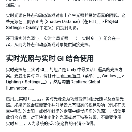
强度）。
实时光源在静态和动态游戏对象上产生光照并投射逼真的阴影。这
些光源在__阴影距离 (Shadow Distance)
（在
Edit__ >
Project
Settings
>
Quality
中定义）内投射阴影。
还可将实时光源与__实时全局光照__（__实时 GI__）组合在一
起，从而为静态和动态游戏对象提供间接光照。
实时光照与实时 GI 结合使用
实时光照与__实时 GI__ 的组合是 Unity 中最灵活且逼真的光照方
案。要启用实时 GI，请打开
Lighting 窗口
（菜单：__Window__ >
Lighting
>
Settings__），然后勾选
Realtime Global
Illumination__。
启用__实时 GI__ 后，实时光源会为场景提供间接光照以及直接光
照。如果光源会缓慢变化并对场景具有很高的视觉影响（例如在天
空中移动的太阳，或者在封闭的走廊中缓慢闪烁的光源），请使用
此组合方案。对于快速变化的光源或对于特殊效果，不需要使用__
实时 GI__，因为系统的延迟使这样的开销不值得。