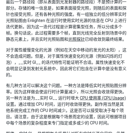
最后一个路径段（即从表面到光发射器的路径段）不是预计算的一
部分。存储的唯一信息是，如果表面接受光照，则随后的表面和探
针也接受光照，还有各种光照的强度。有一组独立的低分辨率实时
光照贴图由 Enlighten 在运行时使用实时光源的信息在 CPU 上进行
迭代更新。因为这一迭代过程是计算密集型任务，所以分成多个
帧。换句话说，此过程需要多个帧，直到光线完全反射到场景中的
静态元素上，并且实时光照贴图和
光照探针
已经收敛到最终结果。
对于属性缓慢变化的光源（例如在天空中移动的发光的太阳），这
不会造成问题。但是，对于属性快速变化的光源（例如闪烁的灯
泡），__实时 GI__ 的迭代特性可能证明不合适。属性快速变化不
会明显记录到发射光系统中，因此将它们包含在计算中是没有意义
的。
有几种方法可以解决这个问题。一种方法是降低实时光照贴图分辨
率。因为这样做会使运行时计算量减少，所以光照会收敛得更快。
另一种方法是为__实时 GI__ 运行时增大
CPU 使用率 (CPU Usage)
设置。通过增加 CPU 时间，运行时收敛得更快。副作用当然是其
他系统完成工作的 CPU 时间减少。这是否可以接受取决于每个项
目。请注意，由于这是根据每个场景而定的设置，因此可根据项目
中每个场景的复杂程度来专门指定或多或少的 CPU 时间。