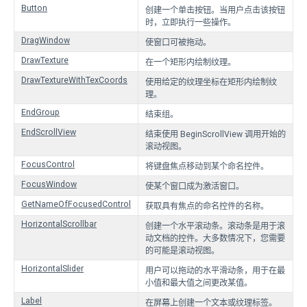
Button
创建一个单击按钮。当用户点击该按钮
时，立即执行一些操作。
DragWindow
使窗口可被拖动。
DrawTexture
在一个矩形内绘制纹理。
DrawTextureWithTexCoords
使用给定的纹理坐标在矩形内绘制纹
理。
EndGroup
结束组。
EndScrollView
结束使用 BeginScrollView 调用开始的
滚动视图。
FocusControl
将键盘焦点移动到某个命名控件。
FocusWindow
使某个窗口成为激活窗口。
GetNameOfFocusedControl
获取具有焦点的命名控件的名称。
HorizontalScrollbar
创建一个水平滚动条。滚动条是用于滚
动文档的控件。大多数情况下，您需要
的可能是滚动视图。
HorizontalSlider
用户可以拖动的水平滑动条，用于在最
小值和最大值之间更改某值。
Label
在屏幕上创建一个文本或纹理标签。