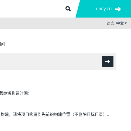
unity.cn
语言:
中文
时间
著缩短构建时间：
量构建，请将项目构建到先前的构建位置（不删除目标目录）。