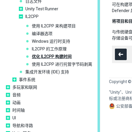
日志文件
可在构建项目
Unity Test Runner
Defend
IL2CPP
将项目和目
使用 IL2CPP 来构建项目
与传统硬盘
编译器选项
存储设备
Windows 运行时支持
IL2CPP 的工作原理
优化 IL2CPP 构建时间
使用 IL2CPP 进行托管字节码剥离
集成开发环境 (IDE) 支持
事件系统
Copyright ©
多玩家和联网
"Unity"、
音频
标或注册商
动画
公安部备
时间轴
UI
导航和寻路