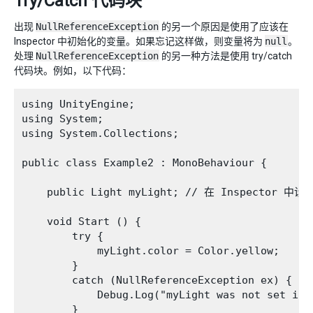
Try/Catch 代码块
出现
NullReferenceException
的另一个原因是使用了应该在
Inspector 中初始化的变量。如果忘记这样做，则变量将为
null
。
处理
NullReferenceException
的另一种方法是使用 try/catch
代码块。例如，以下代码：
using UnityEngine;

using System;

using System.Collections;

public class Example2 : MonoBehaviour {

    public Light myLight; // 在 Inspector 中设置
    void Start () {

        try {

            myLight.color = Color.yellow;

        }       

        catch (NullReferenceException ex) {

            Debug.Log("myLight was not set in t
        }
