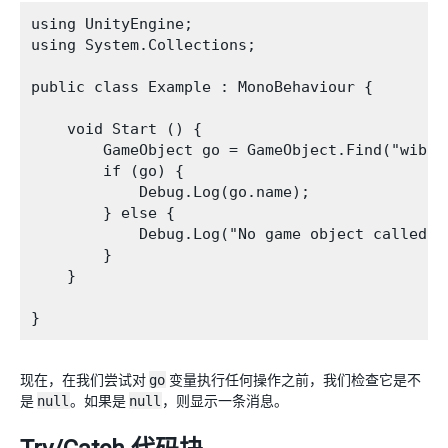
using UnityEngine;

using System.Collections;

public class Example : MonoBehaviour {

    void Start () {

        GameObject go = GameObject.Find("wibble
        if (go) {

            Debug.Log(go.name);

        } else {

            Debug.Log("No game object called wi
        }

    }

现在，在我们尝试对
go
变量执行任何操作之前，我们检查它是不
是
null
。如果是
null
，则显示一条消息。