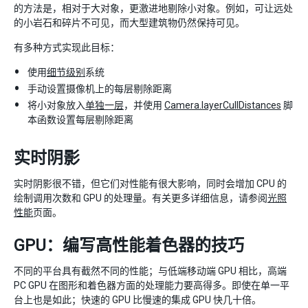
的方法是，相对于大对象，更激进地剔除小对象。例如，可让远处
的小岩石和碎片不可见，而大型建筑物仍然保持可见。
有多种方式实现此目标：
使用
细节级别
系统
手动设置摄像机上的每层剔除距离
将小对象放入
单独一层
，并使用
Camera.layerCullDistances
脚
本函数设置每层剔除距离
实时阴影
实时阴影很不错，但它们对性能有很大影响，同时会增加 CPU 的
绘制调用次数和 GPU 的处理量。有关更多详细信息，请参阅
光照
性能
页面。
GPU：编写高性能着色器的技巧
不同的平台具有截然不同的性能；与低端移动端 GPU 相比，高端
PC GPU 在图形和着色器方面的处理能力要高得多。即使在单一平
台上也是如此；快速的 GPU 比慢速的集成 GPU 快几十倍。