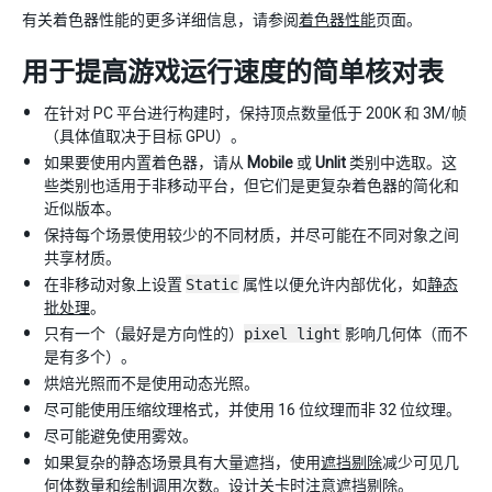
有关着色器性能的更多详细信息，请参阅
着色器性能
页面。
用于提高游戏运行速度的简单核对表
在针对 PC 平台进行构建时，保持顶点数量低于 200K 和 3M/帧
（具体值取决于目标 GPU）。
如果要使用内置着色器，请从
Mobile
或
Unlit
类别中选取。这
些类别也适用于非移动平台，但它们是更复杂着色器的简化和
近似版本。
保持每个场景使用较少的不同材质，并尽可能在不同对象之间
共享材质。
在非移动对象上设置
Static
属性以便允许内部优化，如
静态
批处理
。
只有一个（最好是方向性的）
pixel light
影响几何体（而不
是有多个）。
烘焙光照而不是使用动态光照。
尽可能使用压缩纹理格式，并使用 16 位纹理而非 32 位纹理。
尽可能避免使用雾效。
如果复杂的静态场景具有大量遮挡，使用
遮挡剔除
减少可见几
何体数量和绘制调用次数。设计关卡时注意遮挡剔除。