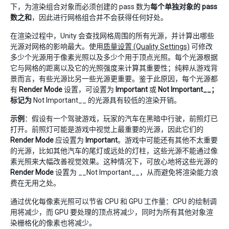
下，为渲染组合对象而必须创建的 pass 数为
每个单独对象的 pass
数之和
，因此进行网格组合并不会获得任何好处。
在渲染过程中，Unity 会查找网格周围的所有光源，并计算出哪些
光源对网格的影响最大。使用
质量设置 (Quality Settings)
可修改
多少个光源用于像素光照以及多少个用于顶点光照。每个光源根据
它与网格的距离以及它的光照强度来计算其重要性；纯粹从游戏背
景而言，有些光源比另一些光源更重要。鉴于此原因，每个光源都
有
Render Mode
设置，可设置为
Important
或
Not Important__；
标记为
Not Important__ 的光源具有较低的渲染开销。
示例
：假设有一个驾驶游戏，玩家的汽车在黑暗中行驶，前照灯已
打开。前照灯可能是游戏中视觉上最重要的光源，因此它们的
Render Mode
应设置为
Important
。游戏中可能还有其他不太重要
的光源，比如其他汽车的尾灯或远处的灯柱，这些光源不能通过像
素光照来大幅改善视觉效果。这种情况下，可放心地将这些光源的
Render Mode
设置为 __Not Important__，从而避免将渲染能力浪
费在无用之处。
通过优化每像素光照可以节省 CPU 和 GPU 工作量：CPU 的绘制调
用将减少，而 GPU 要处理的顶点将减少，同时为所有其他对象渲
染栅格化的像素也将减少。