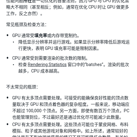
性能问题
所在
是一切优化的首要法则，因为 GPU 与 CPU 的优化策
略大不相同（甚至相反；例如，通常在优化 CPU 时让 GPU 做更多
工作，反之亦然）。
常见瓶颈及检查方法：
GPU 通常受
填充率
或内存带宽制约。
降低显示分辨率并运行游戏。如果显示分辨率降低后游戏运
行更快，表明 GPU 填充率可能是限制因素。
CPU 通常受到需要渲染的批次数的限制。
检查
Rendering Statistics
窗口中的“batches”。渲染的批次
越多，CPU 成本越高。
不太常见的瓶颈：
GPU 有太多顶点需要处理。可接受的能确保良好性能的顶点数
量取决于 GPU 和顶点着色器的复杂程度。一般来说，移动端应
不超过 100,000 个顶点。另一方面，即使有数百万个顶点，PC
也能管理到位，不过最好还是通过优化尽可能减少此数量。
CPU 有太多顶点需要处理。这些顶点可能位于蒙皮网格、布料
模拟、粒子或其他游戏对象和网格中。如上所述，通常较好的