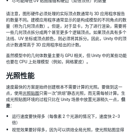
尽可能降低 UV 贴图接缝和硬边（双倍顶点）的数量
请注意，图形硬件必须处理的实际顶点数通常与 3D 应用程序报告
的数量不同。建模应用程序通常显示的是构成模型的不同角点的数
量（称为几何顶点数）。但是，对于显卡，为了进行渲染，需要将
一些几何顶点拆分成两个甚至更多个逻辑顶点。如果顶点具有多个
法线、UV 坐标或顶点颜色，则必须将其拆分。因此，Unity 中的顶
点计数通常高于 3D 应用程序给出的计数。
虽然模型中的几何体数量主要与 GPU 相关，但 Unity 中的某些功能
也要在 CPU 上处理模型（例如，网格蒙皮）。
光照性能
速度最快的方案是始终创建根本不需要计算的光照。要做到这一
点，使用
光照贴图
只需一次“烘焙”静态光照，而无需每帧计算。生
成光照贴图环境的过程只比在 Unity 场景中放置光源稍久一点，
但
是
：
运行速度要快得多（每像素 2 个光源的情况下，速度快 2–3
倍）
视觉效果要好得多，因为可以烘焙全局光照，使光照贴图显得