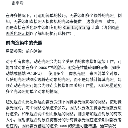
更平滑
在许多情况下，可运用简单的技巧，无需添加多个额外的光照。例
如，无需添加直接照入摄像机的光源来提供__边缘光照__效果，
而是直接在着色器中添加专用的
Rim Lighting
计算（请参阅
表
面着色器示例
以了解如何执行此操作）。
前向渲染中的光照
另请参阅：
前向渲染
对于所有像素，动态光照会为每个受影响的像素增加渲染工作，可
能导致对象在多个 pass 中被渲染。避免在性能较弱的设备（如移
动端或低端 PC GPU）上使用多个__像素光照__来照射单个对象，
应使用光照贴图实现静态对象的光照，而不是每帧计算其光照。每
顶点动态光照可能会为顶点变换增加显著的工作量，因此尽量避免
多个光源照射单个对象的情况。
避免组合距离足够远而需要受到不同像素光照影响的网格。使用像
素光照时，每个网格必须渲染多次，因为只要发生像素光照就要进
行渲染。如果组合两个相距很远的网格，则会增加组合对象的有效
大小。照射该组合对象任何部分的所有像素光照在渲染期间都要考
虑在内，因此需要创建的渲染 pass 的数量可能增加。通常情况