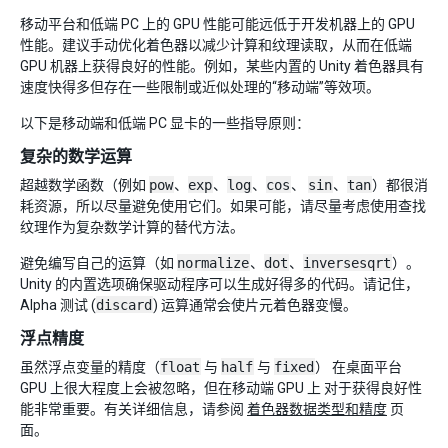
移动平台和低端 PC 上的 GPU 性能可能远低于开发机器上的 GPU
性能。建议手动优化着色器以减少计算和纹理读取，从而在低端
GPU 机器上获得良好的性能。例如，某些内置的 Unity 着色器具有
速度快得多但存在一些限制或近似处理的“移动端”等效项。
以下是移动端和低端 PC 显卡的一些指导原则：
复杂的数学运算
超越数学函数（例如
pow
、
exp
、
log
、
cos
、
sin
、
tan
）都很消
耗资源，所以尽量避免使用它们。如果可能，请尽量考虑使用查找
纹理作为复杂数学计算的替代方法。
避免编写自己的运算（如
normalize
、
dot
、
inversesqrt
）。
Unity 的内置选项确保驱动程序可以生成好得多的代码。请记住，
Alpha 测试 (
discard
) 运算通常会使片元着色器变慢。
浮点精度
虽然浮点变量的精度（
float
与
half
与
fixed
） 在桌面平台
GPU 上很大程度上会被忽略，但在移动端 GPU 上 对于获得良好性
能非常重要。有关详细信息，请参阅
着色器数据类型和精度
页
面。