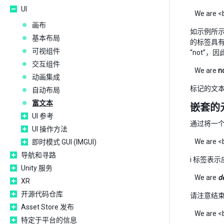
UI
We are <
画布
如示例所示
基本布局
的标签具有
可视组件
“not”
交互组件
We are
n
动画集成
标记的文
自动布局
富文本
嵌套的
UI 参考
通过将一个
UI 操作方法
We are <b
即时模式 GUI (IMGUI)
导航和寻路
i 标签表
Unity 服务
We are
de
XR
开源代码仓库
请注意结
Asset Store 发布
We are <b>
特定于平台的信息