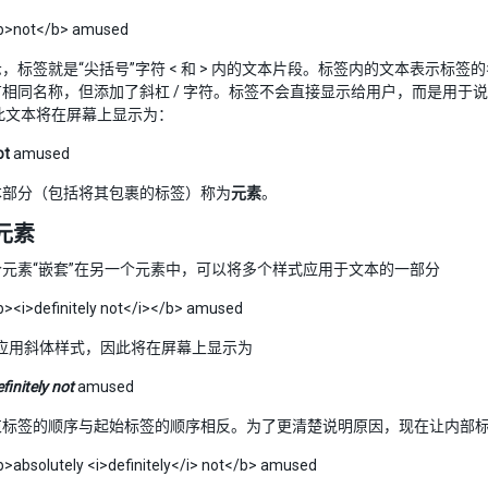
b>not</b> amused
，标签就是“尖括号”字符 < 和 > 内的文本片段。标签内的文本表示标
相同名称，但添加了斜杠 / 字符。标签不会直接显示给用户，而是用于说
，因此文本将在屏幕上显示为：
ot
amused
本部分（包括将其包裹的标签）称为
元素
。
元素
元素“嵌套”在另一个元素中，可以将多个样式应用于文本的一部分
><i>definitely not</i></b> amused
示应用斜体样式，因此将在屏幕上显示为
finitely not
amused
束标签的顺序与起始标签的顺序相反。为了更清楚说明原因，现在让内部
absolutely <i>definitely</i> not</b> amused