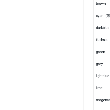
brown
cyan（
darkblue
fuchsi
green
grey
lightblue
lime
magent