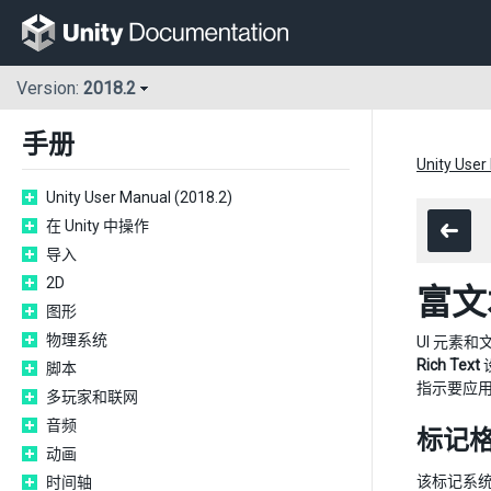
Version:
2018.2
手册
Unity User
Unity User Manual (2018.2)
在 Unity 中操作
导入
2D
富文
图形
物理系统
UI 元素和
Rich Text
脚本
指示要应
多玩家和联网
音频
标记
动画
该标记系统
时间轴