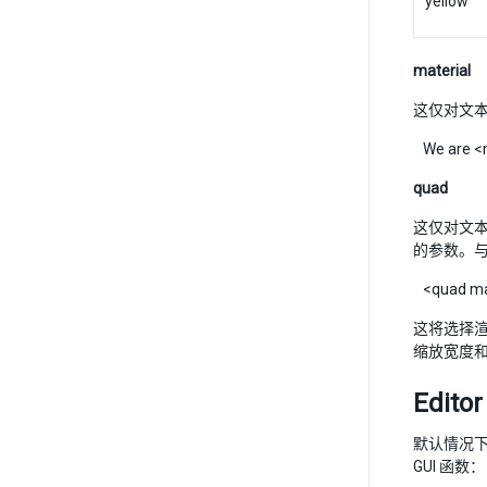
yellow
material
这仅对文本
We are <m
quad
这仅对文
的参数。与
<quad mate
这将选择渲
缩放宽度
Editor
默认情况下，
GUI 函数：