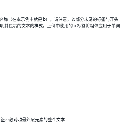
签的名称（在本示例中就是
b
）。请注意，该部分末尾的标签与开头
明其包裹的文本的样式。上例中使用的 b 标签将粗体应用于单词
标签不必跨越最外层元素的整个文本