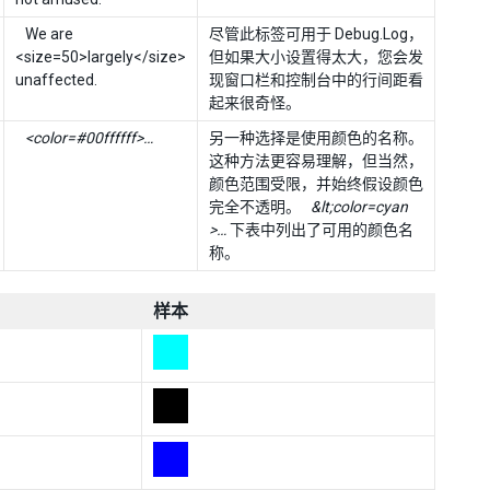
We are
尽管此标签可用于 Debug.Log，
<size=50>largely</size>
但如果大小设置得太大，您会发
unaffected.
现窗口栏和控制台中的行间距看
起来很奇怪。
<color=#00ffffff>…
另一种选择是使用颜色的名称。
这种方法更容易理解，但当然，
颜色范围受限，并始终假设颜色
完全不透明。
&lt;color=cyan
>…
下表中列出了可用的颜色名
称。
样本