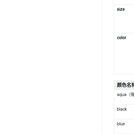
size
color
颜色名
aqua（
black
blue