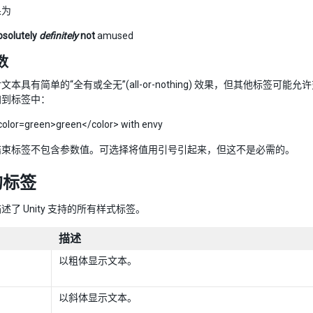
果为
bsolutely
definitely
not
amused
数
本具有简单的“全有或全无”(all-or-nothing) 效果，但其他标签可能
加到标签中：
olor=green>green</color> with envy
结束标签不包含参数值。可选择将值用引号引起来，但这不是必需的。
的标签
述了 Unity 支持的所有样式标签。
描述
以粗体显示文本。
以斜体显示文本。