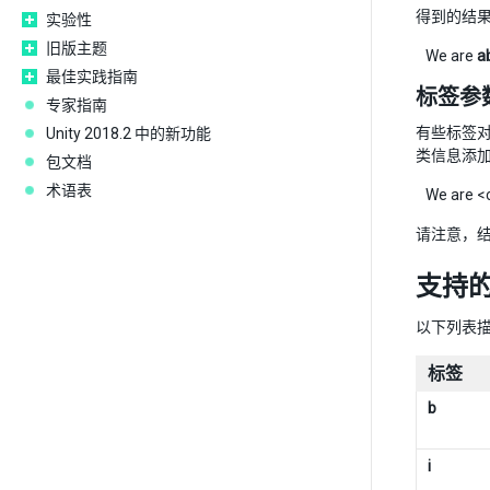
得到的结
实验性
旧版主题
We are
a
最佳实践指南
标签参
专家指南
有些标签对文
Unity 2018.2 中的新功能
类信息添
包文档
术语表
We are <c
请注意，
支持
以下列表描
标签
b
i