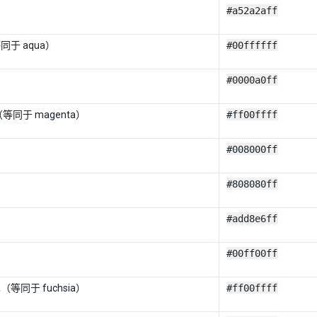
#a52a2aff
等同于 aqua）
#00ffffff
#0000a0ff
a（等同于 magenta）
#ff00ffff
#008000ff
#808080ff
#add8e6ff
#00ff00ff
a（等同于 fuchsia）
#ff00ffff