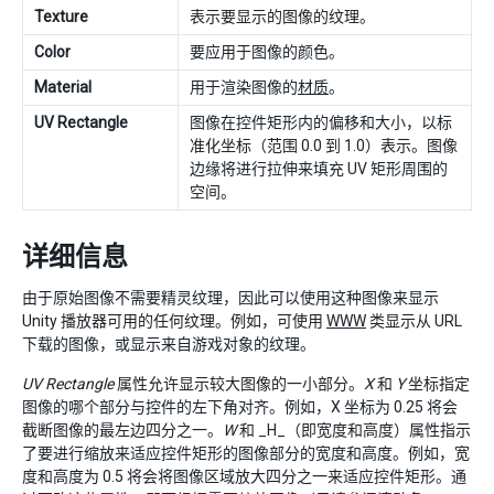
Texture
表示要显示的图像的纹理。
Color
要应用于图像的颜色。
Material
用于渲染图像的
材质
。
UV Rectangle
图像在控件矩形内的偏移和大小，以标
准化坐标（范围 0.0 到 1.0）表示。图像
边缘将进行拉伸来填充 UV 矩形周围的
空间。
详细信息
由于原始图像不需要精灵纹理，因此可以使用这种图像来显示
Unity 播放器可用的任何纹理。例如，可使用
WWW
类显示从 URL
下载的图像，或显示来自游戏对象的纹理。
UV Rectangle
属性允许显示较大图像的一小部分。
X
和
Y
坐标指定
图像的哪个部分与控件的左下角对齐。例如，X 坐标为 0.25 将会
截断图像的最左边四分之一。
W
和 _H_（即宽度和高度）属性指示
了要进行缩放来适应控件矩形的图像部分的宽度和高度。例如，宽
度和高度为 0.5 将会将图像区域放大四分之一来适应控件矩形。通