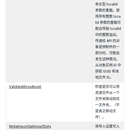
有长型 localId
参数的重载。使
用带有整数 loca
lId 参数的重载可
能会导致 localId
中的整数溢出。
传递给 API 的对
象是预制件的一
部分时，可能会
发生这种情况。
从对象实例 ID 中
获取 GUID 和本
地文件 ID。
ValidateMoveAsset
检查是否可以将
资源文件从一个
文件夹移动到另
一文件夹。（不
是真正移动文
件）。
WriteImportSettingsIfDirty
将导入设置写入