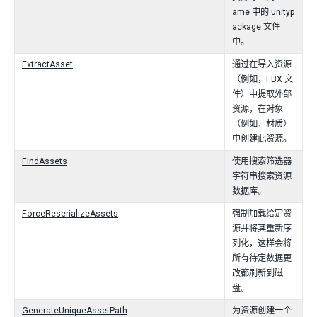
ame 中的 unityp
ackage 文件
中。
ExtractAsset
通过在导入资源
（例如，FBX 文
件）中提取外部
资源，在对象
（例如，材质）
中创建此资源。
FindAssets
使用搜索筛选器
字符串搜索资源
数据库。
ForceReserializeAssets
强制加载给定资
源并将其重新序
列化，这样会将
所有待定数据更
改都刷新到磁
盘。
GenerateUniqueAssetPath
为资源创建一个