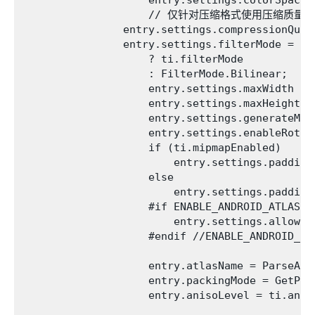
                    // 仅针对压缩格式使用压缩
                entry.settings.compressionQual
                entry.settings.filterMode = En
                    ? ti.filterMode

                    : FilterMode.Bilinear;

                    entry.settings.maxWidth = 2
                    entry.settings.maxHeight = 
                    entry.settings.generateMip
                    entry.settings.enableRotat
                    if (ti.mipmapEnabled)

                        entry.settings.padding
                    else

                        entry.settings.padding
                    #if ENABLE_ANDROID_ATLAS_ET
                        entry.settings.allowsA
                    #endif //ENABLE_ANDROID_ATL
                    entry.atlasName = ParseAtl
                    entry.packingMode = GetPac
                    entry.anisoLevel = ti.aniso