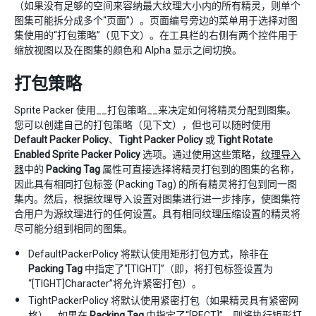
（如果没有足够的空间来容纳最大纹理大小内的所有精灵，则单个
图集可能拆分成多个“页面”）。页面编号旁边的菜单用于选择对图
集使用的“打包策略”（见下文）。在工具栏的右侧有两个控件用于
缩放视图以及在图集的颜色和 Alpha 显示之间切换。
打包策略
Sprite Packer 使用__打包策略__来决定如何将精灵分配到图集。
您可以创建自己的打包策略（见下文），但也可以随时使用
Default Packer Policy
、
Tight Packer Policy
或
Tight Rotate
Enabled Sprite Packer Policy
选项。通过使用这些策略，
纹理导入
器
中的
Packing Tag
属性可直接选择将精灵打包到的图集的名称，
因此具有相同打包标签 (Packing Tag) 的所有精灵将打包到同一图
集内。然后，根据纹理导入设置对图集进行进一步排序，使图集符
合用户为源纹理进行的任何设置。具有相同纹理压缩设置的精灵将
尽可能分组到相同的图集。
DefaultPackerPolicy 将默认使用矩形打包方式，除非在
Packing Tag
中指定了“[TIGHT]”（即，将打包标签设置为
“[TIGHT]Character”将允许紧密打包）。
TightPackerPolicy 将默认使用紧密打包（如果精灵具有紧密网
格）。如果在
Packing Tag
中指定了“[RECT]”，则将执行矩形打