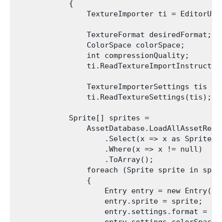
            {

                TextureImporter ti = EditorUti
                TextureFormat desiredFormat;

                ColorSpace colorSpace;

                int compressionQuality;

                ti.ReadTextureImportInstructio
                TextureImporterSettings tis = 
                ti.ReadTextureSettings(tis);

            Sprite[] sprites =

                AssetDatabase.LoadAllAssetRepr
                    .Select(x => x as Sprite)

                    .Where(x => x != null)

                    .ToArray();

                foreach (Sprite sprite in sprit
                {

                    Entry entry = new Entry();

                    entry.sprite = sprite;

                    entry.settings.format = des
                    entry.settings.colorSpace =