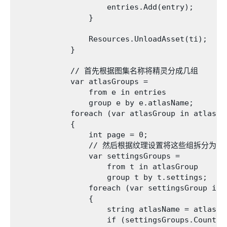
                    entries.Add(entry);

                }

                Resources.UnloadAsset(ti);

            }

            // 首先根据图集名称将精灵分成几组

            var atlasGroups =

                from e in entries

                group e by e.atlasName;

            foreach (var atlasGroup in atlasGro
            {

                int page = 0;

                // 然后根据纹理设置将这些组拆分为更
                var settingsGroups =

                    from t in atlasGroup

                    group t by t.settings;

                foreach (var settingsGroup in s
                {

                    string atlasName = atlasGro
                    if (settingsGroups.Count() 