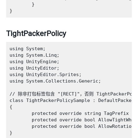
        }

TightPackerPolicy
using System;

using System.Linq;

using UnityEngine;

using UnityEditor;

using UnityEditor.Sprites;

using System.Collections.Generic;

// 除非打包标签包含 "[RECT]"，否则 TightPackerP
class TightPackerPolicySample : DefaultPackerPo
{

        protected override string TagPrefix { 
        protected override bool AllowTightWhen
        protected override bool AllowRotationF