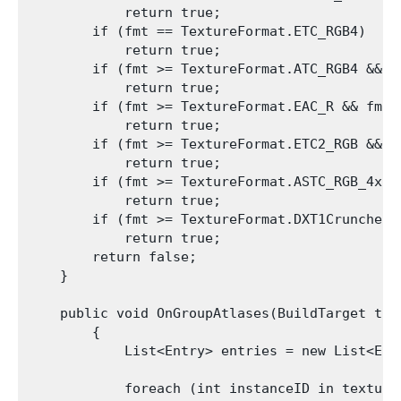
            return true;

        if (fmt == TextureFormat.ETC_RGB4)

            return true;

        if (fmt >= TextureFormat.ATC_RGB4 && f
            return true;

        if (fmt >= TextureFormat.EAC_R && fmt 
            return true;

        if (fmt >= TextureFormat.ETC2_RGB && f
            return true;

        if (fmt >= TextureFormat.ASTC_RGB_4x4 
            return true;

        if (fmt >= TextureFormat.DXT1Crunched 
            return true;

        return false;

    }

    public void OnGroupAtlases(BuildTarget tar
        {

            List<Entry> entries = new List<Entr
            foreach (int instanceID in textureI