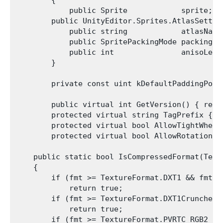
            public Sprite            sprite;

        public UnityEditor.Sprites.AtlasSetting
            public string            atlasName;
            public SpritePackingMode packingMod
            public int               anisoLevel
        }

        private const uint kDefaultPadding
        public virtual int GetVersion() { retur
        protected virtual string TagPrefix { g
        protected virtual bool AllowTightWhenT
        protected virtual bool AllowRotationFl
    public static bool IsCompressedFormat(Textu
    {

        if (fmt >= TextureFormat.DXT1 && fmt <=
            return true;

        if (fmt >= TextureFormat.DXT1Crunched 
            return true;

        if (fmt >= TextureFormat.PVRTC_RGB2 &&