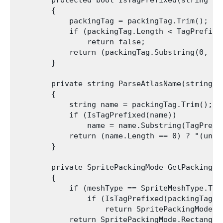
        {

            packingTag = packingTag.Trim();

            if (packingTag.Length < TagPrefix.L
                return false;

            return (packingTag.Substring(0, Ta
        }

        private string ParseAtlasName(string pa
        {

            string name = packingTag.Trim();

            if (IsTagPrefixed(name))

                name = name.Substring(TagPrefix
            return (name.Length == 0) ? "(unnam
        }

        private SpritePackingMode GetPackingMo
        {

            if (meshType == SpriteMeshType.Tigh
                if (IsTagPrefixed(packingTag) 
                    return SpritePackingMode.Ti
            return SpritePackingMode.Rectangle;