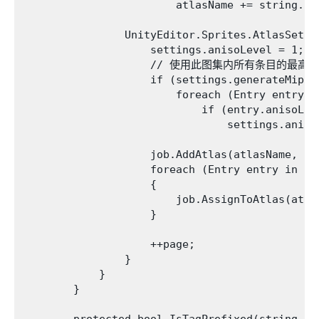
                        atlasName += string.Fo
                UnityEditor.Sprites.AtlasSetti
                    settings.anisoLevel = 1;

                    // 使用此图集内所有条目的最高
                    if (settings.generateMipMap
                        foreach (Entry entry in
                            if (entry.anisoLev
                                settings.aniso
                    job.AddAtlas(atlasName, set
                    foreach (Entry entry in set
                    {

                        job.AssignToAtlas(atla
                    }

                    ++page;

                }

            }

        }

        protected bool IsTagPrefixed(string pac