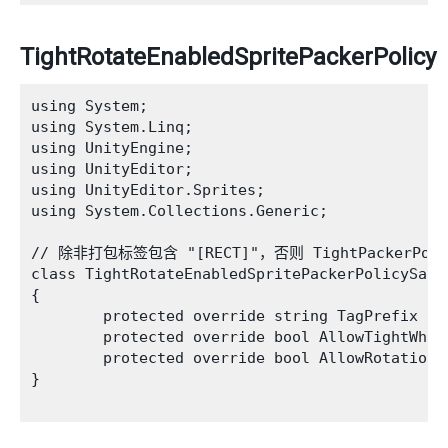
TightRotateEnabledSpritePackerPolicy
using System;

using System.Linq;

using UnityEngine;

using UnityEditor;

using UnityEditor.Sprites;

using System.Collections.Generic;

// 除非打包标签包含 "[RECT]"，否则 TightPackerP
class TightRotateEnabledSpritePackerPolicySamp
{

        protected override string TagPrefix { 
        protected override bool AllowTightWhen
        protected override bool AllowRotationF
}
