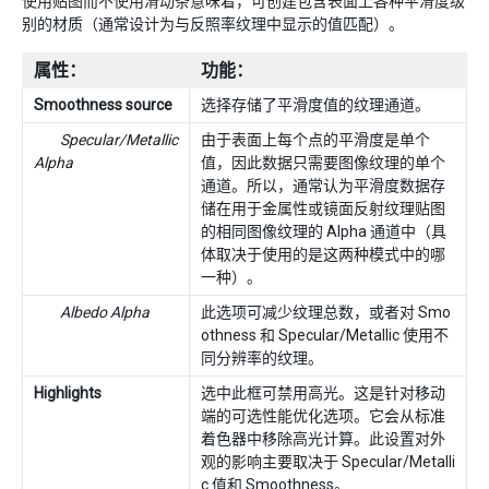
使用贴图而不使用滑动条意味着，可创建包含表面上各种平滑度级
别的材质（通常设计为与反照率纹理中显示的值匹配）。
属性：
功能：
Smoothness source
选择存储了平滑度值的纹理通道。
Specular/Metallic
由于表面上每个点的平滑度是单个
Alpha
值，因此数据只需要图像纹理的单个
通道。所以，通常认为平滑度数据存
储在用于金属性或镜面反射纹理贴图
的相同图像纹理的 Alpha 通道中（具
体取决于使用的是这两种模式中的哪
一种）。
Albedo Alpha
此选项可减少纹理总数，或者对 Smo
othness 和 Specular/Metallic 使用不
同分辨率的纹理。
Highlights
选中此框可禁用高光。这是针对移动
端的可选性能优化选项。它会从标准
着色器中移除高光计算。此设置对外
观的影响主要取决于 Specular/Metalli
c 值和 Smoothness。