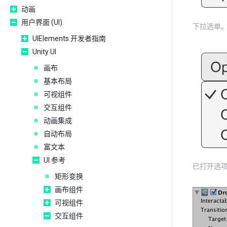
动画
用户界面 (UI)
下拉选单
UIElements 开发者指南
Unity UI
画布
基本布局
可视组件
交互组件
动画集成
自动布局
富文本
UI 参考
已打开选
矩形变换
画布组件
可视组件
交互组件