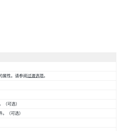
的属性。请参阅
过渡选项
。
件。（可选）
组件。（可选）