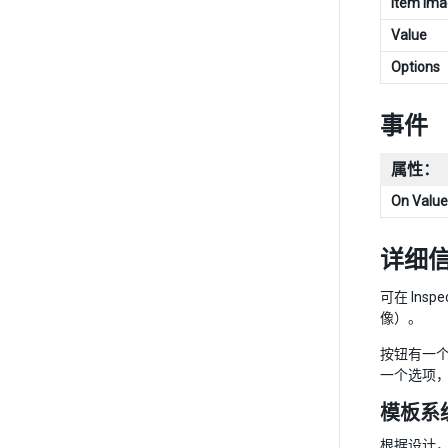
Item Im
Value
Options
事件
属性：
On Valu
详细
可在 In
像）。
按钮有一
一个选项，
模板系
根据设计