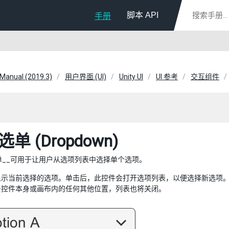
脚本 API
手册
 Manual (2019.3)
用户界面 (UI)
Unity UI
UI 参考
交互组件
单 (Dropdown)
单__可用于让用户从选项列表中选择单个选项。
显示当前选择的选项。单击后，此控件会打开选项列表，以便选择新选项
击控件本身或画布内的任何其他位置，列表也将关闭。