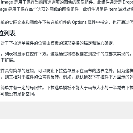
ion Image 是用于保存当前所选选项的图像的图像组件。此组件通常是 Dro
 Image 是用于保存每个选项的图像的图像组件。此组件通常是 Item 游戏
单的实际文本和图像在下拉选单组件的 Options 属性中指定，也可通过
拉列表
相对于下拉选单控件的位置由模板的矩形变换的锚定和轴心确定。
下，列表将显示在控件下方。这是通过将模板锚定到控件的底部来实现的
向下扩展。
控件具有简单的逻辑，可以防止下拉选单显示在画布的边界之外，因为这
内，则其相对于控件的位置将反转。例如，默认情况下在控件下方显示的
常简单并有一定的局限性。下拉选单模板不能大于画布大小的一半减去下
都可能没有足够空间。