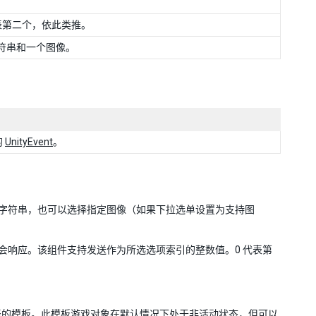
表第二个，依此类推。
符串和一个图像。
的
UnityEvent
。
定文本字符串，也可以选择指定图像（如果下拉选单设置为支持图
会响应。该组件支持发送作为所选选项索引的整数值。0 代表第
表的模板。此模板游戏对象在默认情况下处于非活动状态，但可以