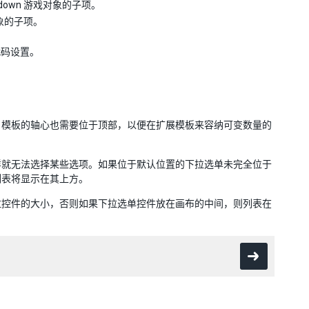
pdown 游戏对象的子项。
对象的子项。
代码设置。
。模板的轴心也需要位于顶部，以便在扩展模板来容纳可变数量的
样就无法选择某些选项。如果位于默认位置的下拉选单未完全位于
列表将显示在其上方。
拉控件的大小，否则如果下拉选单控件放在画布的中间，则列表在