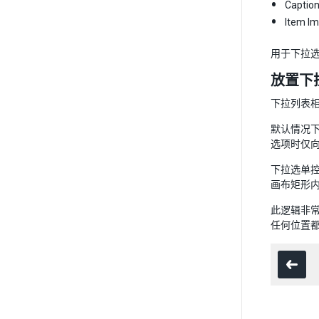
Capt
Item
用于下拉选
放置下
下拉列表
默认情况
选项时仅
下拉选单
画布矩形
此逻辑非
任何位置