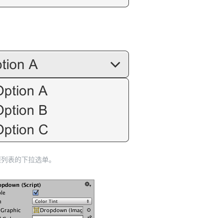
。
项列表的下拉选单。