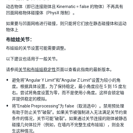
动态物体（即已连接刚体且 Kinematic = false 的物体）不再具有
凹面网格物体碰撞体（PhysX 限制）。
如果要与凹面网格进行碰撞，则只能将它们放在静态碰撞体和运动
物体上
布娃娃关节：
布娃娃的关节设置可能需要调整。
以下建议也适用于一般关节。
请参阅
关节和布娃娃稳定性
页面以查看此指南的最新版本。
避免将“Angular Y Limit”和“Angular Z Limit”设置为较小的角
度。根据具体设置，为了保持稳定，最小角度应在 5 到 15 度左
右。尝试将角度设置为零，而不是使用小角度。这样会锁定轴
并提供稳定的模拟。
将“Enable Preprocessing”为 false（取消选中）。禁用预处理
有助于防止关节“破裂”。如果关节被强制进入无法满足关节约束
条件的情况，关节可能“破裂”。如果通过关节连接的刚体被静态
碰撞几何体拉开（例如，在墙内不完整生成布娃娃），则会发
生这种情况。