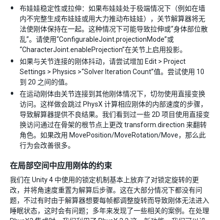
布娃娃稳定性或拉伸：如果布娃娃处于极端情况下（例如在墙
内不完整生成布娃娃或用大力推动布娃娃），关节解算器将无
法使刚体保持在一起。这种情况下可能导致拉伸或“身体部位散
乱”。请使用“ConfigurableJoint.projectionMode”或
“CharacterJoint.enableProjection”在关节上启用投影。
如果与关节连接的刚体抖动，请尝试增加 Edit > Project
Settings > Physics >“Solver Iteration Count”值。尝试使用 10
到 20 之间的值。
在运动刚体由关节连接到其他刚体情况下，切勿使用直接变换
访问。这样做会跳过 PhysX 计算相应刚体的内部速度的步骤，
导致解算器提供不良结果。我们看到过一些 2D 项目使用直接变
换访问通过在骨架的根节点上更改 transform.direction 来翻转
角色。如果改用 MovePosition/MoveRotation/Move，那么此
行为会改善很多。
在局部空间中应用刚体的约束
我们在 Unity 4 中使用的锁定机制基本上放弃了对锁定旋转的更
改，并将角速度重置为解算后步骤。这在大部分情况下都没有问
题，不过有时由于解算器想要每帧都调整旋转而导致刚体无法进入
睡眠状态，这时会有问题；多年来发现了一些相关的案例。在处理