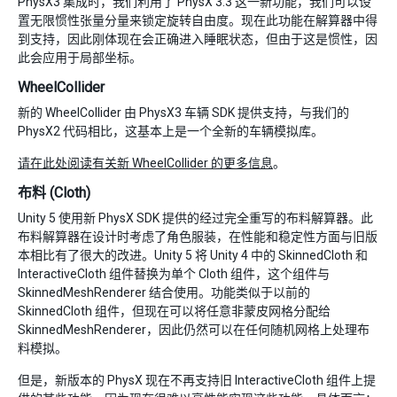
PhysX3 集成时，我们利用了 PhysX 3.3 这一新功能，我们可以设
置无限惯性张量分量来锁定旋转自由度。现在此功能在解算器中得
到支持，因此刚体现在会正确进入睡眠状态，但由于这是惯性，因
此会应用于局部坐标。
WheelCollider
新的 WheelCollider 由 PhysX3 车辆 SDK 提供支持，与我们的
PhysX2 代码相比，这基本上是一个全新的车辆模拟库。
请在此处阅读有关新 WheelCollider 的更多信息
。
布料 (Cloth)
Unity 5 使用新 PhysX SDK 提供的经过完全重写的布料解算器。此
布料解算器在设计时考虑了角色服装，在性能和稳定性方面与旧版
本相比有了很大的改进。Unity 5 将 Unity 4 中的 SkinnedCloth 和
InteractiveCloth 组件替换为单个 Cloth 组件，这个组件与
SkinnedMeshRenderer 结合使用。功能类似于以前的
SkinnedCloth 组件，但现在可以将任意非蒙皮网格分配给
SkinnedMeshRenderer，因此仍然可以在任何随机网格上处理布
料模拟。
但是，新版本的 PhysX 现在不再支持旧 InteractiveCloth 组件上提