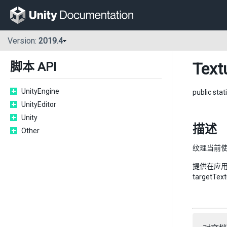
Version:
2019.4
Text
脚本 API
UnityEngine
public stat
UnityEditor
Unity
描述
Other
纹理当前
提供在应用 
targetTe