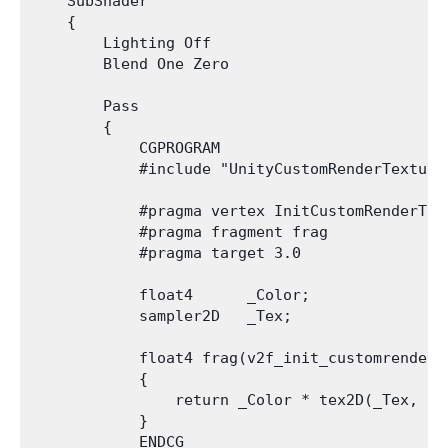
    SubShader

    {

        Lighting Off

        Blend One Zero

        Pass

        {

            CGPROGRAM

            #include "UnityCustomRenderTexture.
            #pragma vertex InitCustomRenderText
            #pragma fragment frag

            #pragma target 3.0

            float4      _Color;

            sampler2D   _Tex;

            float4 frag(v2f_init_customrenderte
            {

                return _Color * tex2D(_Tex, IN.
            }

            ENDCG
