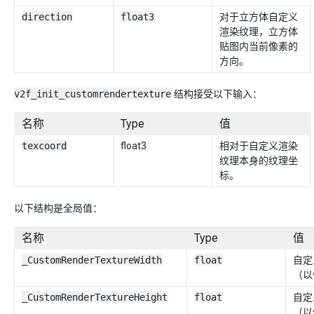
direction
float3
对于立方体自定义
渲染纹理，立方体
贴图内当前像素的
方向。
v2f_init_customrendertexture
结构接受以下输入：
名称
Type
值
texcoord
float3
相对于自定义渲染
纹理本身的纹理坐
标。
以下结构是全局值：
名称
Type
值
_CustomRenderTextureWidth
float
自定
（以
_CustomRenderTextureHeight
float
自定
（以