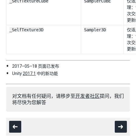
_SelfTextureCube
SamplerCUBE
仅适
理：
次交
更新
_SelfTexture3D
Sampler3D
仅适
理：
次交
更新
2017–05–18 页面已发布
Unity
2017.1
中的新功能
对文档有任何疑问，请移步至
开发者社区
提问，我们
将尽快为您解答