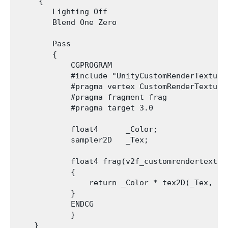
     {

        Lighting Off

        Blend One Zero

        Pass

        {

            CGPROGRAM

            #include "UnityCustomRenderTexture.
            #pragma vertex CustomRenderTextureV
            #pragma fragment frag

            #pragma target 3.0

            float4      _Color;

            sampler2D   _Tex;

            float4 frag(v2f_customrendertexture
            {

                return _Color * tex2D(_Tex, IN.
            }

            ENDCG

            }

    }
