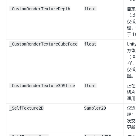
_CustomRenderTextureDepth
float
自定
（以
仅适
理，
于 
_CustomRenderTextureCubeFace
float
Uni
方体
（-
+Y
仅适
图。
_CustomRenderTexture3DSlice
float
正在
切片
适用
_SelfTexture2D
Sampler2D
仅适
理：
次交
更新