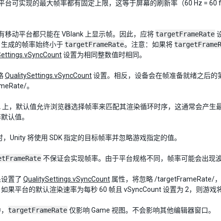
平台可实现的最大帧率都有固定上限，这等于屏幕的刷新率（60 Hz = 60 fps，40 
所有移动平台都只能在 VBlank 上显示帧。因此，应将
targetFrameRate
，生成的帧率始终小于
targetFrameRate
。注意：如果将
targetFrame
Settings.vSyncCount
设置为相同整数值时相同。
忽略
QualitySettings.vSyncCount
设置。相反，设备会在帧准备就绪之后的第一
ameRate/。
ebGL 上，默认值允许浏览器选择帧率来匹配其渲染循环时序，这通常会产生最平
非默认值。
R 时，Unity 将使用 SDK 指定的目标帧率并忽略游戏指定的值。
etFrameRate
不保证会实现帧率。由于平台规格不同，帧率可能会出现
果设置了
QualitySettings.vSyncCount
属性，将忽略 /targetFrameRa
果平台的默认渲染速率为每秒 60 帧且 vSyncCount 设置为 2，则游戏
中，
targetFrameRate
仅影响 Game 视图。不会影响其他编辑器窗口。