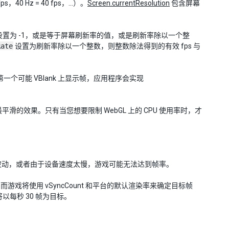
Hz = 40 fps，...）。
Screen.currentResolution
包含屏幕
设置为 -1，或是等于屏幕刷新率的值，或是刷新率除以一个整
Rate
设置为刷新率除以一个整数，则整数除法得到的有效 fps 与
个可能 VBlank 上显示帧，应用程序会实现
滑的效果。只有当您想要限制 WebGL 上的 CPU 使用率时，才
波动，或者由于设备速度太慢，游戏可能无法达到帧率。
te/，而游戏将使用 vSyncCount 和平台的默认渲染率来确定目标帧
将以每秒 30 帧为目标。