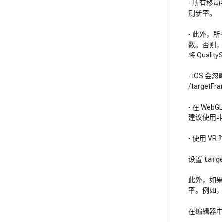
- 所有移动
刷新率。
- 此外，
数。否则
将
Quality
- iOS 会
/targetFr
- 在 W
建议使用
- 使用 V
设置
targ
此外，如
率。例如，如
在编辑器