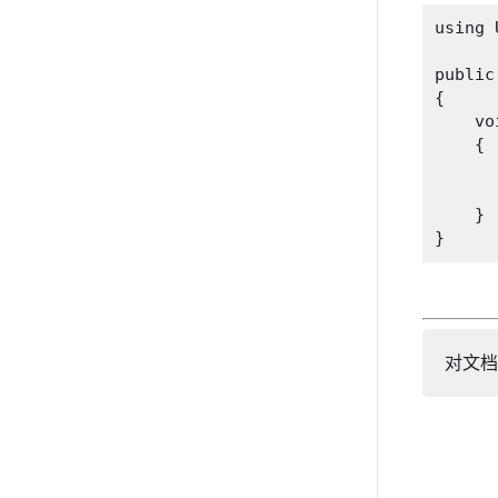
using 
public
{

    vo
    {

      
    }

对文档