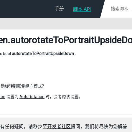
手册
脚本 API
en
.autorotateToPortraitUpsideD
ic bool
autorotateToPortraitUpsideDown
;
自动旋转到颠倒纵向模式？
ion
设置为
AutoRotation
时，会考虑该设置。
有任何疑问，请移步至
开发者社区
提问，我们将尽快为您解答