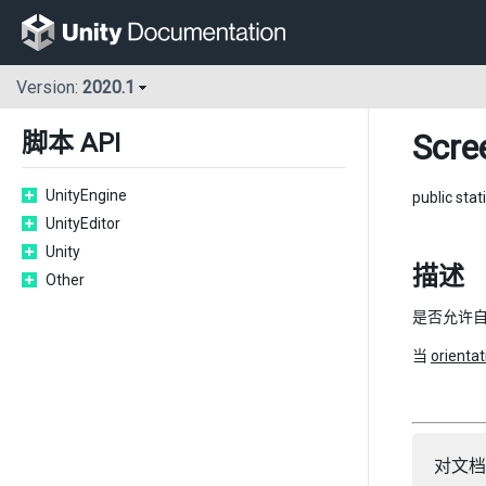
Version:
2020.1
Scre
脚本 API
UnityEngine
public stat
UnityEditor
Unity
描述
Other
是否允许
当
orientat
对文档