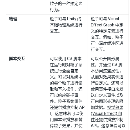
粒子的一种预定义
行为。
物理
粒子可与 Unity 的
粒子可与 Visual
基础物理系统进行
Effect Graph 中定
交互。
义的特定元素进行
交互。例如，粒子
可与深度缓冲区进
行交互。
脚本交互
可以使用 C# 脚本
可以公开图形属
在运行时对粒子系
性，并通过 C# 脚
统进行全面自定
本访问这些属性，
义。可以对系统中
从而对效果实例进
的每个粒子进行读
行自定义。还可以
取和写入操作，还
使用
事件接口
来发
可以响应碰撞事
送自定义事件以及
件。
粒子系统组件
可由图形处理的附
还提供播放控制 AP
加数据。
视觉效果
I。这意味着可以使
(Visual Effect) 组
用脚本来播放和暂
件
还提供播放控制
停粒子效果，并使
API。这意味着可以