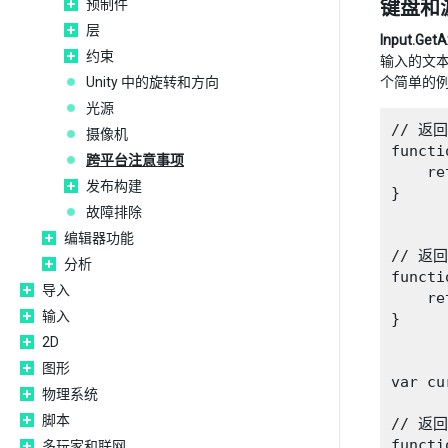
预制件
键盘和
层
Input.GetA
约束
输入的文
Unity 中的旋转和方向
个简单的例
光源
// 返回
摄像机
functi
跨平台注意事项
    re
发布构建
}

故障排除
编辑器功能
// 返回
分析
functi
导入
    re
输入
}

2D
图形
var cu
物理系统
脚本
// 返
functi
多玩家和联网