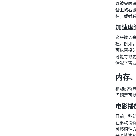
以被桌面
备上的右
植，或者
加速度
这些输入
植。例如，
可以替换
可能导致
情况下需
内存、
移动设备显
问题是可
电影播
目前，移动
在移动设
可移植性
是否能满