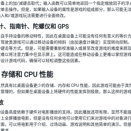
设备上的加/减键击取代；输入函数可以简单地返回一个指定缩放因子的浮
键单击操作。但是，如果输入设备的属性是游戏的组成部分，那么可能无
输入和/或游戏玩法需要进行全面修改。
计、指南针、陀螺仪和 GPS
来自手持设备的移动特性，因此在桌面设备上可能没有任何有意义的等价
驾驶类游戏可以通过移动设备的倾斜（由加速度计确定）实现转向控制。在
为键击等方式。但是，可能需要重新校准输入或甚至改变游戏的难度来顾
更难以将注意力集中在显示屏上。这可能造成在移动设备上更难以掌控游
要设计游戏代码，确保可以轻松调整这些因素。
存储和 CPU 性能
然具有比桌面设备更少的存储、内存和 CPU 性能，因此游戏可能由于
以管理的，但如果在桌面设备上将硬件的性能发挥到极致，那么这样的游
放
设备高度依赖于硬件对电影播放的支持。因此播放选项有限，显然不能提供 Mo
备上全屏播放电影，但是没有任何余地可以使用它们来对游戏中的对象进
方面，可以将电影用于介绍、过场动画、游戏说明和其他简单的演示。但
足要求。