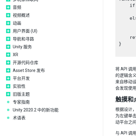
    if
音频
      
视频概述
    el
动画
      
用户界面 (UI)
    re
导航和寻路
}

Unity 服务
XR
开源代码仓库
将 API
Asset Store 发布
的逻辑含义
平台开发
来自移动设
实验性
会发现使
旧版主题
触摸和
专家指南
根据设计，
Unity 2020.2 中的新功能
为左键单击
术语表
动平台之
与 API