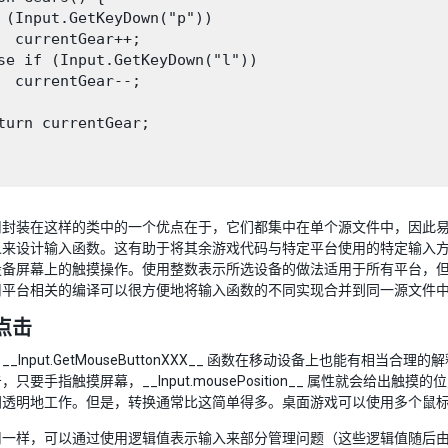
 (Input.GetKeyDown("p"))

  currentGear++;

se if (Input.GetKeyDown("l"))

  currentGear--;

turn currentGear;

 调用封装在这样的类中的一个优点在于，它们都集中在单个源文件中，因
来设计输入函数。这有助于将其余游戏代码与特定平台使用的特定输入方法隔
备屏幕上的触摸操作。使用整数表示所选设备的做法适用于所有平台，但将
用平台相关的编译可以很方便地将输入函数的不同实现合并到同一源文件
点击
__Input.GetMouseButtonXXX__ 函数在移动设备上也能有相
，只要手指触摸屏幕，__Input.mousePosition__ 属性就会
间透明地工作。但是，转换通常比这简单得多。桌面游戏可以使用多个鼠
 调用一样，可以通过使用逻辑值表示输入来部分管理问题（这些逻辑值随