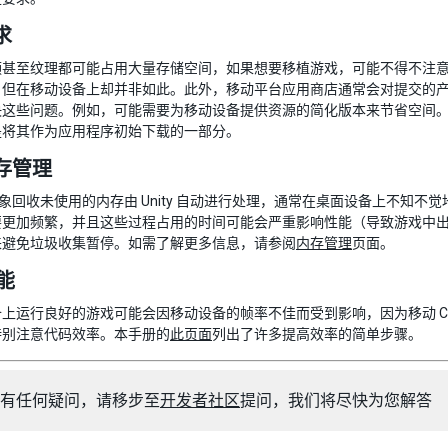
求
频甚至纹理都可能占用大量存储空间，如果想要移植游戏，可能不得不注
，但在移动设备上却并非如此。此外，移动平台应用商店通常会对提交的
决这些问题。例如，可能需要为移动设备提供资源的简化版本来节省空间
是将其作为应用程序初始下载的一部分。
存管理
对象回收未使用的内存由 Unity 自动进行处理，通常在桌面设备上不知不
要更加频繁，并且这些过程占用的时间可能会严重影响性能（导致游戏中
来避免垃圾收集暂停。如需了解更多信息，请参阅
内存管理
页面。
性能
上运行良好的游戏可能会因移动设备的帧率不佳而受到影响，因为移动 C
特别注意代码效率。本手册的
此页面
列出了许多提高效率的简单步骤。
有任何疑问，请移步至
开发者社区
提问，我们将尽快为您解答