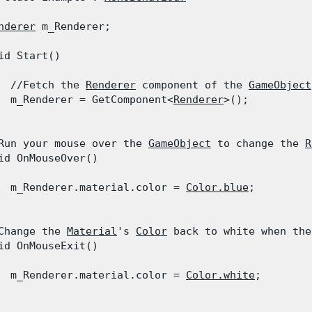
nderer
 m_Renderer;
id Start()

  //Fetch the 
Renderer
 component of the 
GameObject
  m_Renderer = GetComponent<
Renderer
>();

Run your mouse over the 
GameObject
 to change the 
R
id OnMouseOver()

  m_Renderer.material.color = 
Color.blue
;

Change the 
Material
's 
Color
 back to white when the
id OnMouseExit()

  m_Renderer.material.color = 
Color.white
;
