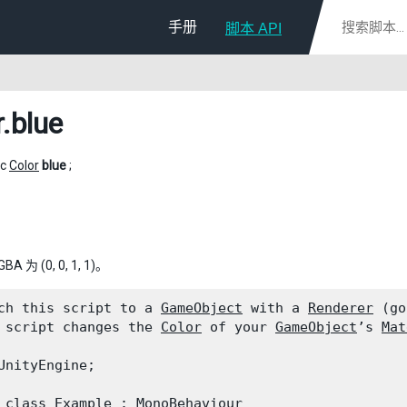
手册
脚本 API
r
.blue
ic
Color
blue
;
 为 (0, 0, 1, 1)。
ch this script to a 
GameObject
 with a 
Renderer
 (go
 script changes the 
Color
 of your 
GameObject
’s 
Mat
UnityEngine;
 class Example : 
MonoBehaviour