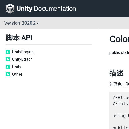
Version:
2020.2
Colo
脚本 API
UnityEngine
public stat
UnityEditor
Unity
描述
Other
纯蓝色。RGBA
//Atta
//This
using 
public