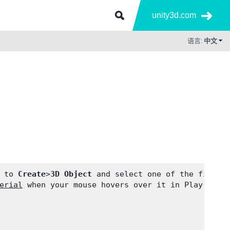
unity3d.com
语言:
中文
 to 
Create
>
3D Object
 and select one of the first 
erial
 when your mouse hovers over it in Play 
Mode