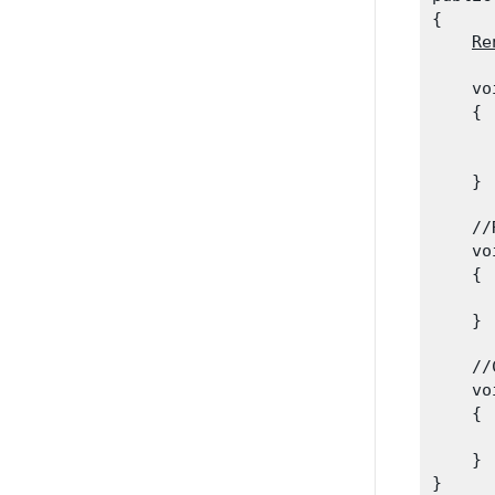
{

Re
    vo
    {

      
      
    }
    //
    vo
    {

      
    }
    //
    vo
    {

      
    }
