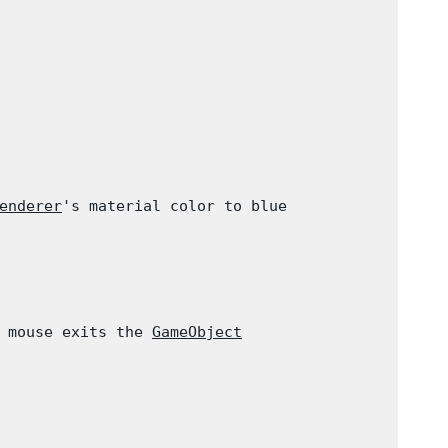
enderer
's material color to blue

 mouse exits the 
GameObject