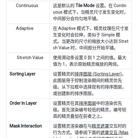
Continuous
这是默认的
Tile Mode
设置。在 Contin
uous 模式下，当精灵尺寸发生变化时，
中间部分会均匀地平铺。
Adaptive
在 Adaptive 模式下，精灵纹理在尺寸发
生变化时会拉伸，类似于 Simple 模
式。当更改的尺寸的缩放大小达到 Stret
ch Value 时，中间部分开始平铺。
Stretch Value
使用滑动条设置 0 到 1 之间的值。最大
值为 1，表示原始精灵缩放的两倍。
Sorting Layer
设置精灵的
排序图层 (Sorting Layer)
，
此图层用于控制渲染期间的精灵优先
级。从下拉框中选择现有的排序图层，
或创建新的排序图层。
Order In Layer
设置精灵在其
排序图层
中的渲染优先
级。首先渲染编号较低的精灵，编号较
高的精灵叠加在前者之上。
Mask Interaction
设置精灵渲染器在与
精灵遮罩
交互时的
行为方式。请参阅下面的
遮罩交互 (Mas