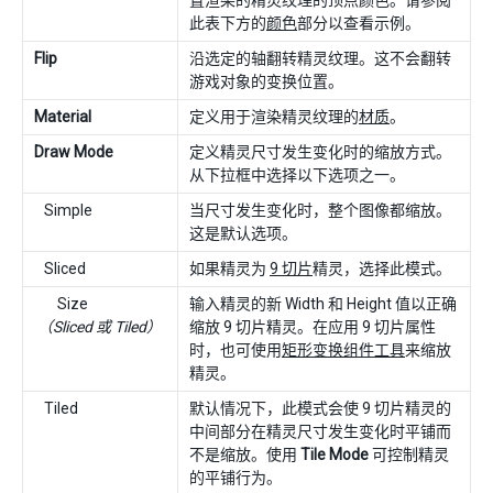
置渲染的精灵纹理的顶点颜色。请参阅
此表下方的
颜色
部分以查看示例。
Flip
沿选定的轴翻转精灵纹理。这不会翻转
游戏对象的变换位置。
Material
定义用于渲染精灵纹理的
材质
。
Draw Mode
定义精灵尺寸发生变化时的缩放方式。
从下拉框中选择以下选项之一。
Simple
当尺寸发生变化时，整个图像都缩放。
这是默认选项。
Sliced
如果精灵为
9 切片
精灵，选择此模式。
Size
输入精灵的新 Width 和 Height 值以正确
（Sliced 或 Tiled）
缩放 9 切片精灵。在应用 9 切片属性
时，也可使用
矩形变换组件工具
来缩放
精灵。
Tiled
默认情况下，此模式会使 9 切片精灵的
中间部分在精灵尺寸发生变化时平铺而
不是缩放。使用
Tile Mode
可控制精灵
的平铺行为。