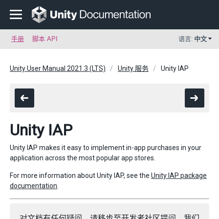
手册
脚本 API
语言:
中文
Unity User Manual 2021.3 (LTS)
Unity 服务
Unity IAP
Unity IAP
Unity IAP makes it easy to implement in-app purchases in your
application across the most popular app stores.
For more information about Unity IAP, see the
Unity IAP package
documentation
.
对文档有任何疑问，请移步至
开发者社区
提问，我们