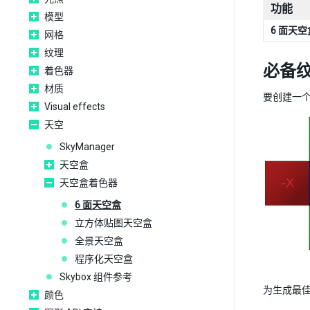
功能
模型
6 面天空
网格
纹理
必备
着色器
材质
要创建一
Visual effects
天空
SkyManager
天空盒
天空盒着色器
6 面天空盒
立方体贴图天空盒
全景天空盒
程序化天空盒
Skybox 组件参考
为生成最
颜色