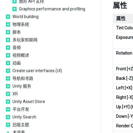
图形 API 支持
属性
Graphics performance and profiling
World building
属性
物理系统
Tint Colo
脚本
Exposur
多玩家和联网
音频
Rotation
视频概述
动画
Front [+Z
Create user interfaces (UI)
导航和寻路
Back [-Z
Unity 服务
Left [+X]
XR
Right [-X
Unity Asset Store
Up [+Y] 
平台开发
Down [-Y
Unity Search
旧版主题
Render 
术语表