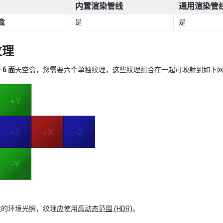
内置渲染管线
通用渲染管线 
盒
是
是
纹理
个
6 面
天空盒，您需要六个单独纹理，这些纹理组合在一起可映射到如下
佳的环境光照，纹理应使用
高动态范围 (HDR)
。