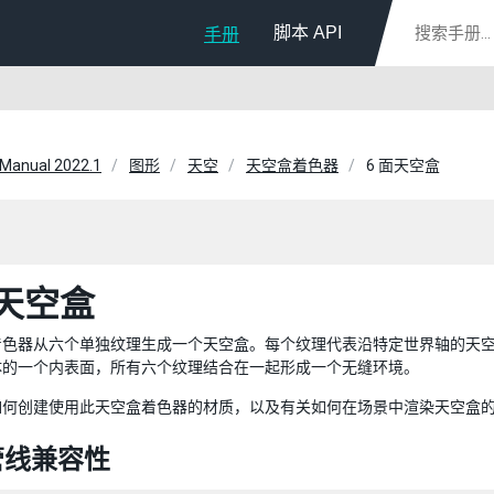
脚本 API
手册
 Manual 2022.1
图形
天空
天空盒着色器
6 面天空盒
面天空盒
着色器从六个单独纹理生成一个天空盒。每个纹理代表沿特定世界轴的天
体的一个内表面，所有六个纹理结合在一起形成一个无缝环境。
如何创建使用此天空盒着色器的材质，以及有关如何在场景中渲染天空盒
管线兼容性