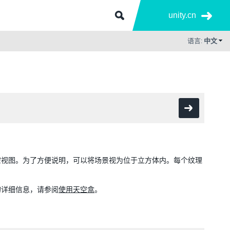
unity.cn
语言:
中文
空视图。为了方便说明，可以将场景视为位于立方体内。每个纹理
的详细信息，请参阅
使用天空盒
。