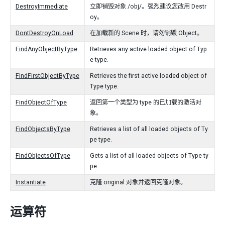
DestroyImmediate
立即销毁对象 /obj/。强烈建议您改用 Destr
oy。
DontDestroyOnLoad
在加载新的 Scene 时，请勿销毁 Object。
FindAnyObjectByType
Retrieves any active loaded object of Typ
e type.
FindFirstObjectByType
Retrieves the first active loaded object of
Type type.
FindObjectOfType
返回第一个类型为 type 的已加载的激活对
象。
FindObjectsByType
Retrieves a list of all loaded objects of Ty
pe type.
FindObjectsOfType
Gets a list of all loaded objects of Type ty
pe.
Instantiate
克隆 original 对象并返回克隆对象。
运算符