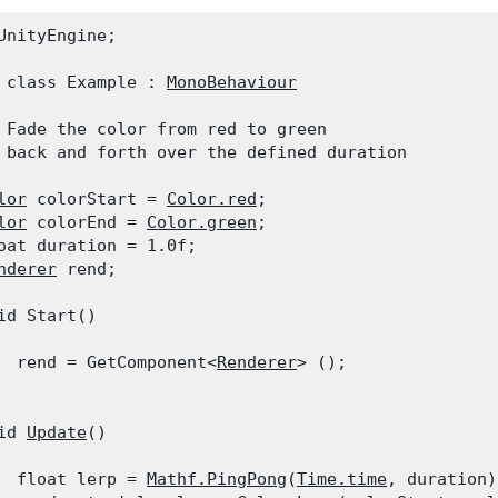
UnityEngine;
 class Example : 
MonoBehaviour
 Fade the color from red to green

 back and forth over the defined duration
lor
 colorStart = 
Color.red
;

lor
 colorEnd = 
Color.green
;

oat duration = 1.0f;

nderer
 rend;
id Start()

  rend = GetComponent<
Renderer
> ();

id 
Update
()

  float lerp = 
Mathf.PingPong
(
Time.time
, duration)