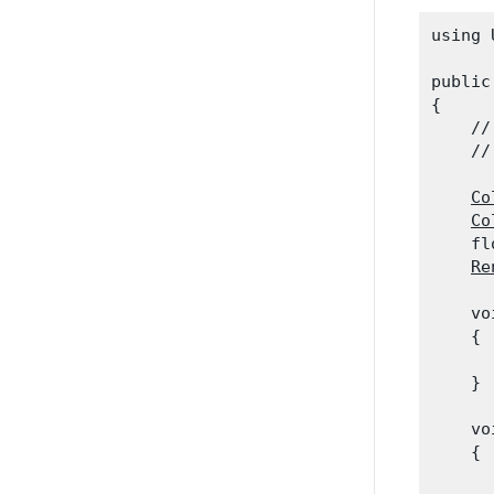
using 
public
{

    //
    //
Co
Co
    fl
Re
    vo
    {

      
    }
    vo
    {

      