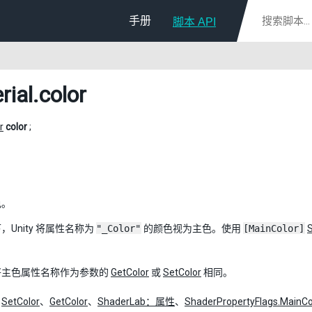
手册
脚本 API
rial
.color
r
color
;
色。
，Unity 将属性名称为
"_Color"
的颜色视为主色。使用
[MainColor]
将主色属性名称作为参数的
GetColor
或
SetColor
相同。
：
SetColor
、
GetColor
、
ShaderLab：属性
、
ShaderPropertyFlags.MainCo