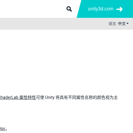
unity3d.com
语言:
中文
ShaderLab 属性特性
可使 Unity 将具有不同属性名称的颜色视为主
lor
。